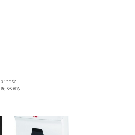
larności
iej oceny