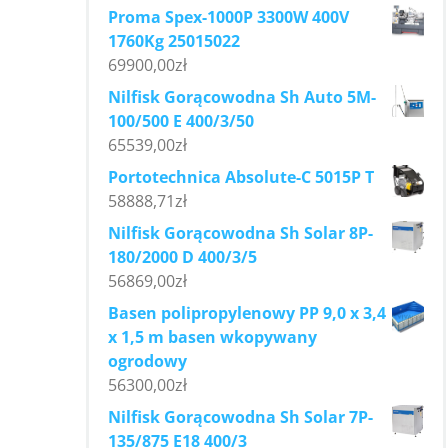
Proma Spex-1000P 3300W 400V
1760Kg 25015022
69900,00
zł
Nilfisk Gorącowodna Sh Auto 5M-
100/500 E 400/3/50
65539,00
zł
Portotechnica Absolute-C 5015P T
58888,71
zł
Nilfisk Gorącowodna Sh Solar 8P-
180/2000 D 400/3/5
56869,00
zł
Basen polipropylenowy PP 9,0 x 3,4
x 1,5 m basen wkopywany
ogrodowy
56300,00
zł
Nilfisk Gorącowodna Sh Solar 7P-
135/875 E18 400/3