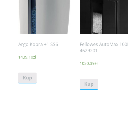
Argo Kobra +1 SS6
Fellowes AutoMax 10
4629201
1439,10
zł
1030,39
zł
Kup
Kup