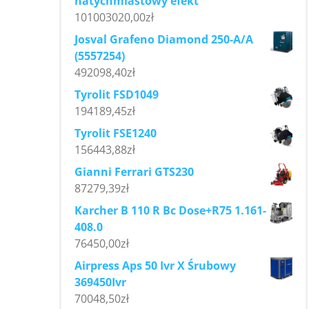
natychmiastowy efekt
101003020,00
zł
Josval Grafeno Diamond 250-A/A
(5557254)
492098,40
zł
Tyrolit FSD1049
194189,45
zł
Tyrolit FSE1240
156443,88
zł
Gianni Ferrari GTS230
87279,39
zł
Karcher B 110 R Bc Dose+R75 1.161-
408.0
76450,00
zł
Airpress Aps 50 Ivr X Śrubowy
369450Ivr
70048,50
zł