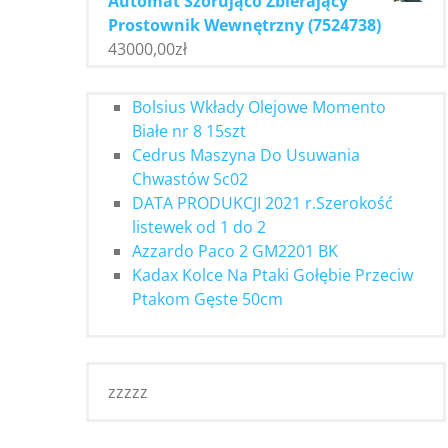
Automat Szorująco Zbierający
Prostownik Wewnętrzny (7524738)
43000,00
zł
Bolsius Wkłady Olejowe Momento
Białe nr 8 15szt
Cedrus Maszyna Do Usuwania
Chwastów Sc02
DATA PRODUKCJI 2021 r.Szerokość
listewek od 1 do 2
Azzardo Paco 2 GM2201 BK
Kadax Kolce Na Ptaki Gołębie Przeciw
Ptakom Gęste 50cm
zzzzz