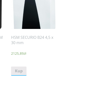
0M
HSM SECURIO B24 4,5 x
30 mm
2125,89
zł
Kup