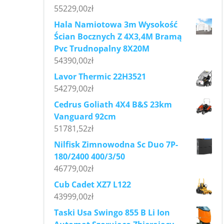
55229,00
zł
Hala Namiotowa 3m Wysokość
Ścian Bocznych Z 4X3,4M Bramą
Pvc Trudnopalny 8X20M
54390,00
zł
Lavor Thermic 22H3521
54279,00
zł
Cedrus Goliath 4X4 B&S 23km
Vanguard 92cm
51781,52
zł
Nilfisk Zimnowodna Sc Duo 7P-
180/2400 400/3/50
46779,00
zł
Cub Cadet XZ7 L122
43999,00
zł
Taski Usa Swingo 855 B Li Ion