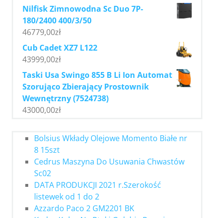
Nilfisk Zimnowodna Sc Duo 7P-
180/2400 400/3/50
46779,00
zł
Cub Cadet XZ7 L122
43999,00
zł
Taski Usa Swingo 855 B Li Ion Automat
Szorująco Zbierający Prostownik
Wewnętrzny (7524738)
43000,00
zł
Bolsius Wkłady Olejowe Momento Białe nr
8 15szt
Cedrus Maszyna Do Usuwania Chwastów
Sc02
DATA PRODUKCJI 2021 r.Szerokość
listewek od 1 do 2
Azzardo Paco 2 GM2201 BK