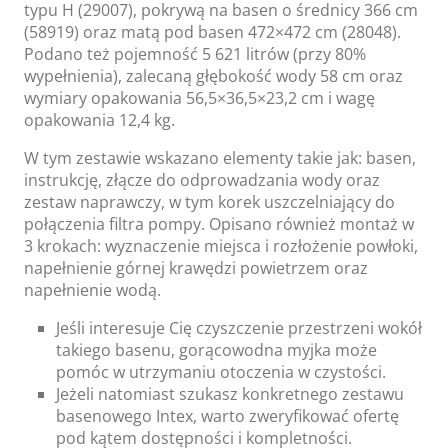
typu H (29007), pokrywą na basen o średnicy 366 cm
(58919) oraz matą pod basen 472×472 cm (28048).
Podano też pojemność 5 621 litrów (przy 80%
wypełnienia), zalecaną głębokość wody 58 cm oraz
wymiary opakowania 56,5×36,5×23,2 cm i wagę
opakowania 12,4 kg.
W tym zestawie wskazano elementy takie jak: basen,
instrukcję, złącze do odprowadzania wody oraz
zestaw naprawczy, w tym korek uszczelniający do
połączenia filtra pompy. Opisano również montaż w
3 krokach: wyznaczenie miejsca i rozłożenie powłoki,
napełnienie górnej krawędzi powietrzem oraz
napełnienie wodą.
Jeśli interesuje Cię czyszczenie przestrzeni wokół
takiego basenu, gorącowodna myjka może
pomóc w utrzymaniu otoczenia w czystości.
Jeżeli natomiast szukasz konkretnego zestawu
basenowego Intex, warto zweryfikować ofertę
pod kątem dostępności i kompletności.