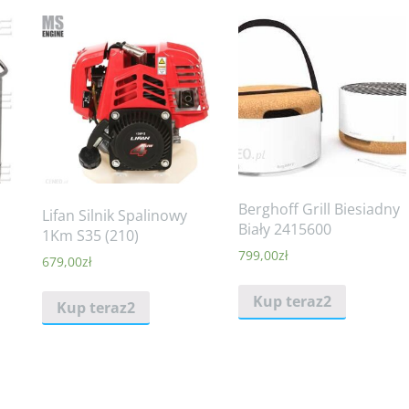
Berghoff Grill Biesiadny
Lifan Silnik Spalinowy
Biały 2415600
1Km S35 (210)
799,00
zł
679,00
zł
Kup teraz2
Kup teraz2