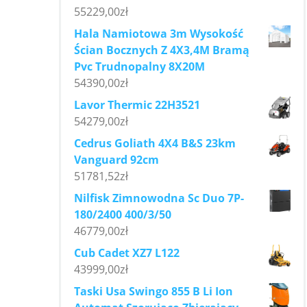
55229,00
zł
Hala Namiotowa 3m Wysokość
Ścian Bocznych Z 4X3,4M Bramą
Pvc Trudnopalny 8X20M
54390,00
zł
Lavor Thermic 22H3521
54279,00
zł
Cedrus Goliath 4X4 B&S 23km
Vanguard 92cm
51781,52
zł
Nilfisk Zimnowodna Sc Duo 7P-
180/2400 400/3/50
46779,00
zł
Cub Cadet XZ7 L122
43999,00
zł
Taski Usa Swingo 855 B Li Ion