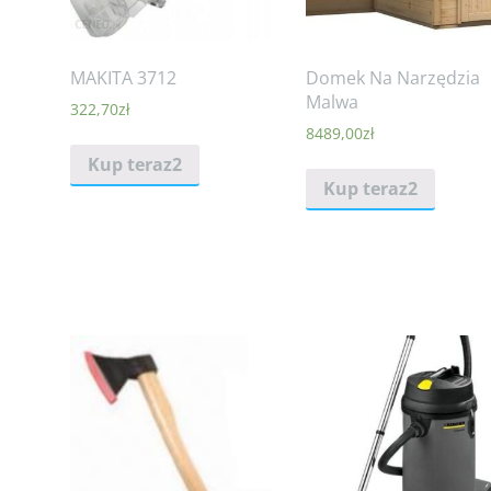
MAKITA 3712
Domek Na Narzędzia
Malwa
322,70
zł
8489,00
zł
Kup teraz2
Kup teraz2