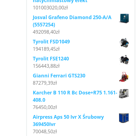
natychmiastowy efekt
101003020,00
zł
Josval Grafeno Diamond 250-A/A
(5557254)
492098,40
zł
Tyrolit FSD1049
194189,45
zł
Tyrolit FSE1240
156443,88
zł
Gianni Ferrari GTS230
87279,39
zł
Karcher B 110 R Bc Dose+R75 1.161-
408.0
76450,00
zł
Airpress Aps 50 Ivr X Śrubowy
369450Ivr
70048,50
zł