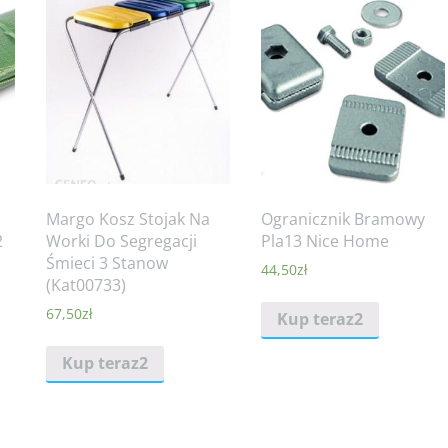
Margo Kosz Stojak Na
Ogranicznik Bramowy
2
Worki Do Segregacji
Pla13 Nice Home
Śmieci 3 Stanow
44,50
zł
(Kat00733)
67,50
zł
Kup teraz2
Kup teraz2