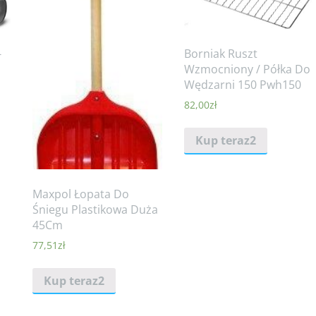
-
Borniak Ruszt
Wzmocniony / Półka Do
Wędzarni 150 Pwh150
82,00
zł
Kup teraz2
Maxpol Łopata Do
Śniegu Plastikowa Duża
45Cm
77,51
zł
Kup teraz2