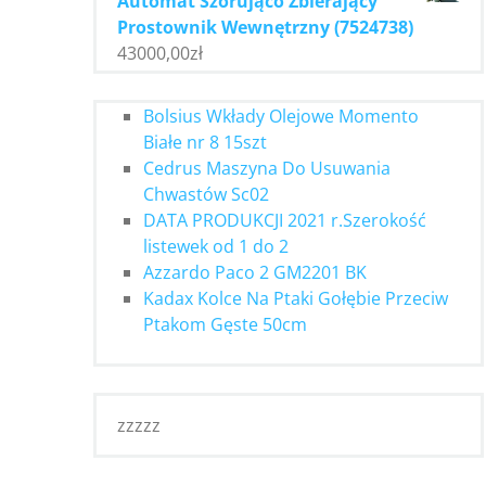
Automat Szorująco Zbierający
Prostownik Wewnętrzny (7524738)
43000,00
zł
Bolsius Wkłady Olejowe Momento
Białe nr 8 15szt
Cedrus Maszyna Do Usuwania
Chwastów Sc02
DATA PRODUKCJI 2021 r.Szerokość
listewek od 1 do 2
Azzardo Paco 2 GM2201 BK
Kadax Kolce Na Ptaki Gołębie Przeciw
Ptakom Gęste 50cm
zzzzz