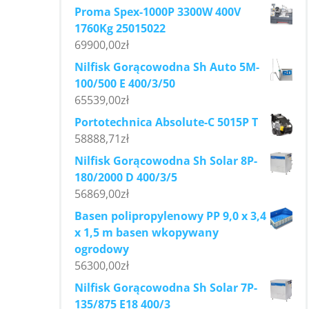
Proma Spex-1000P 3300W 400V
1760Kg 25015022
69900,00
zł
Nilfisk Gorącowodna Sh Auto 5M-
100/500 E 400/3/50
65539,00
zł
Portotechnica Absolute-C 5015P T
58888,71
zł
Nilfisk Gorącowodna Sh Solar 8P-
180/2000 D 400/3/5
56869,00
zł
Basen polipropylenowy PP 9,0 x 3,4
x 1,5 m basen wkopywany
ogrodowy
56300,00
zł
Nilfisk Gorącowodna Sh Solar 7P-
135/875 E18 400/3