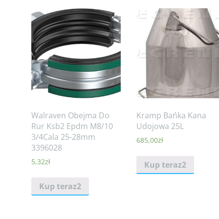
Walraven Obejma Do
Kramp Bańka Kana
Rur Ksb2 Epdm M8/10
Udojowa 25L
3/4Cala 25-28mm
685,00
zł
3396028
5,32
zł
Kup teraz2
Kup teraz2