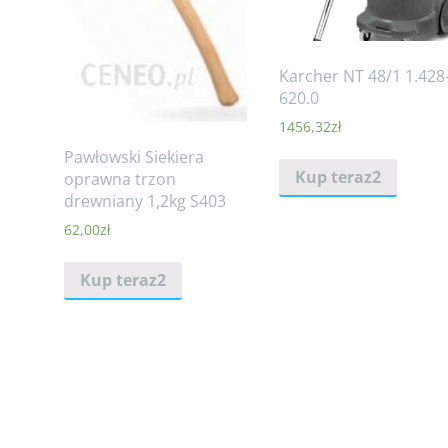
Karcher NT 48/1 1.428
620.0
1456,32
zł
Pawłowski Siekiera
Kup teraz2
oprawna trzon
drewniany 1,2kg S403
62,00
zł
Kup teraz2