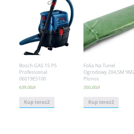
Bosch GAS 15 PS
Folia Na Tunel
Professional
Ogrodowy 2X4,5M 9M
06019E5100
Plonos
639,00
zł
350,00
zł
Kup teraz2
Kup teraz2