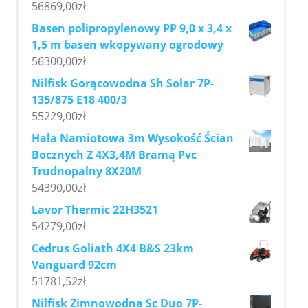
56869,00
zł
Basen polipropylenowy PP 9,0 x 3,4 x
1,5 m basen wkopywany ogrodowy
56300,00
zł
Nilfisk Gorącowodna Sh Solar 7P-
135/875 E18 400/3
55229,00
zł
Hala Namiotowa 3m Wysokość Ścian
Bocznych Z 4X3,4M Bramą Pvc
Trudnopalny 8X20M
54390,00
zł
Lavor Thermic 22H3521
54279,00
zł
Cedrus Goliath 4X4 B&S 23km
Vanguard 92cm
51781,52
zł
Nilfisk Zimnowodna Sc Duo 7P-