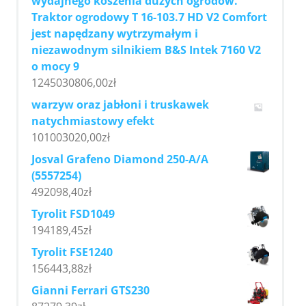
wydajnego koszenia dużych ogrodów.
Traktor ogrodowy T 16-103.7 HD V2 Comfort
jest napędzany wytrzymałym i
niezawodnym silnikiem B&S Intek 7160 V2
o mocy 9
1245030806,00
zł
warzyw oraz jabłoni i truskawek
natychmiastowy efekt
101003020,00
zł
Josval Grafeno Diamond 250-A/A
(5557254)
492098,40
zł
Tyrolit FSD1049
194189,45
zł
Tyrolit FSE1240
156443,88
zł
Gianni Ferrari GTS230