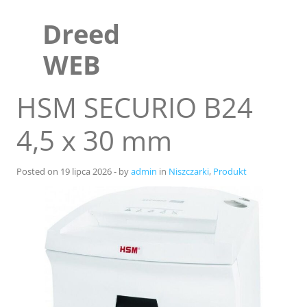
Skip
to
Dreed
content
WEB
HSM SECURIO B24
4,5 x 30 mm
Posted on
19 lipca 2026
-
by
admin
in
Niszczarki
,
Produkt
Sklep
Blog