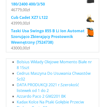
180/2400 400/3/50
46779,00
zł
Cub Cadet XZ7 L122
43999,00
zł
Taski Usa Swingo 855 B Li Ion Automat
Szorująco Zbierający Prostownik
Wewnętrzny (7524738)
43000,00
zł
Bolsius Wkłady Olejowe Momento Białe nr
8 15szt
Cedrus Maszyna Do Usuwania Chwastów
Sc02
DATA PRODUKCJI 2021 r.Szerokość
listewek od 1 do 2
Azzardo Paco 2 GM2201 BK
Kadax Kolce Na Ptaki Gołębie Przeciw