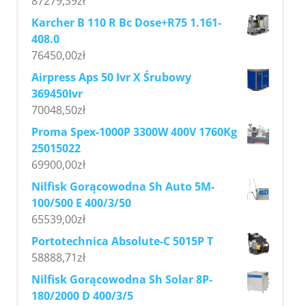
87279,39
zł
Karcher B 110 R Bc Dose+R75 1.161-
408.0
76450,00
zł
Airpress Aps 50 Ivr X Śrubowy
369450Ivr
70048,50
zł
Proma Spex-1000P 3300W 400V 1760Kg
25015022
69900,00
zł
Nilfisk Gorącowodna Sh Auto 5M-
100/500 E 400/3/50
65539,00
zł
Portotechnica Absolute-C 5015P T
58888,71
zł
Nilfisk Gorącowodna Sh Solar 8P-
180/2000 D 400/3/5