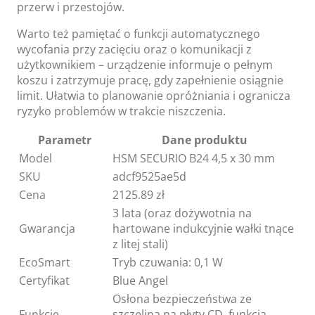
przerw i przestojów.
Warto też pamiętać o funkcji automatycznego
wycofania przy zacięciu oraz o komunikacji z
użytkownikiem – urządzenie informuje o pełnym
koszu i zatrzymuje pracę, gdy zapełnienie osiągnie
limit. Ułatwia to planowanie opróżniania i ogranicza
ryzyko problemów w trakcie niszczenia.
Parametr
Dane produktu
Model
HSM SECURIO B24 4,5 x 30 mm
SKU
adcf9525ae5d
Cena
2125.89 zł
3 lata (oraz dożywotnia na
Gwarancja
hartowane indukcyjnie wałki tnące
z litej stali)
EcoSmart
Tryb czuwania: 0,1 W
Certyfikat
Blue Angel
Osłona bezpieczeństwa ze
Funkcje
szczeliną na płyty CD, funkcja