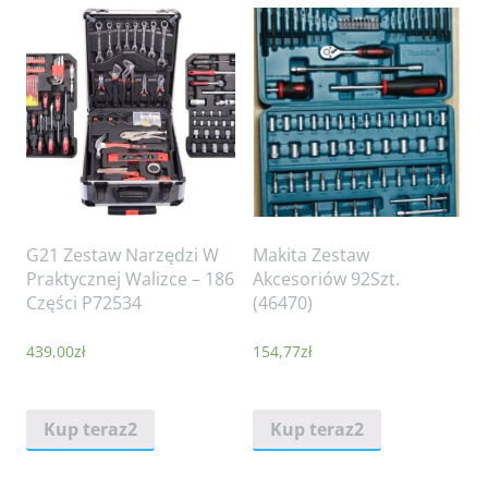
G21 Zestaw Narzędzi W
Makita Zestaw
Praktycznej Walizce – 186
Akcesoriów 92Szt.
Części P72534
(46470)
439,00
zł
154,77
zł
Kup teraz2
Kup teraz2