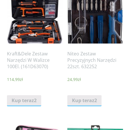
Kraft&Dele Zestaw
Niteo Zestaw
Narzędzi W Walizce
Precyzyjnych Narzędzi
100El. (161D63070)
22szt. 632252
114,99
zł
24,99
zł
Kup teraz2
Kup teraz2