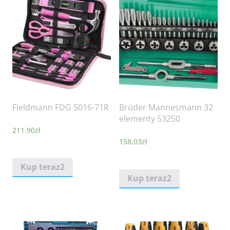
Fieldmann FDG 5016-71R
Brüder Mannesmann 32
elementy 53250
211,90
zł
158,03
zł
Kup teraz2
Kup teraz2