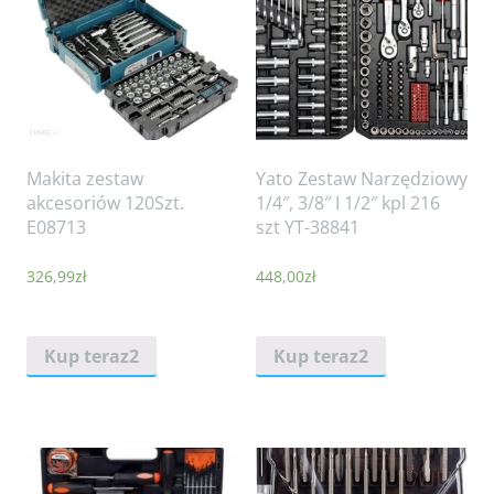
Makita zestaw
Yato Zestaw Narzędziowy
akcesoriów 120Szt.
1/4″, 3/8″ I 1/2″ kpl 216
E08713
szt YT-38841
326,99
zł
448,00
zł
Kup teraz2
Kup teraz2