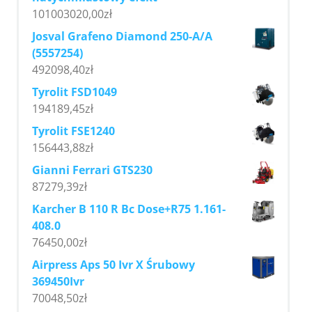
101003020,00
zł
Josval Grafeno Diamond 250-A/A
(5557254)
492098,40
zł
Tyrolit FSD1049
194189,45
zł
Tyrolit FSE1240
156443,88
zł
Gianni Ferrari GTS230
87279,39
zł
Karcher B 110 R Bc Dose+R75 1.161-
408.0
76450,00
zł
Airpress Aps 50 Ivr X Śrubowy
369450Ivr
70048,50
zł