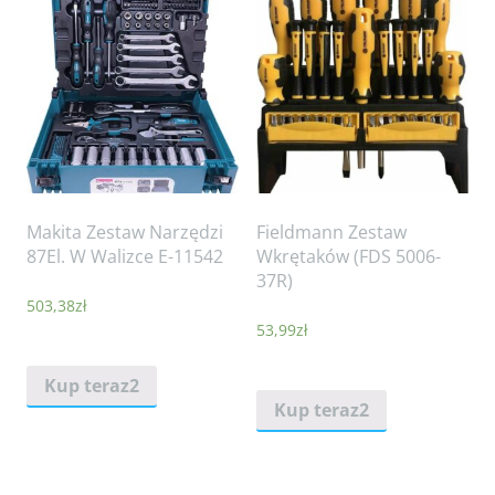
Makita Zestaw Narzędzi
Fieldmann Zestaw
87El. W Walizce E-11542
Wkrętaków (FDS 5006-
37R)
503,38
zł
53,99
zł
Kup teraz2
Kup teraz2