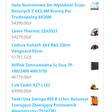
Hala Namiotowa 3m Wysokość Ścian
Bocznych Z 4X3,4M Bramą Pvc
Trudnopalny 8X20M
54390,00
zł
Lavor Thermic 22H3521
54279,00
zł
Cedrus Goliath 4X4 B&S 23km
Vanguard 92cm
51781,52
zł
Nilfisk Zimnowodna Sc Duo 7P-
180/2400 400/3/50
46779,00
zł
Cub Cadet XZ7 L122
43999,00
zł
Taski Usa Swingo 855 B Li Ion Automat
Szorująco Zbierający Prostownik
Wewnętrzny (7524738)