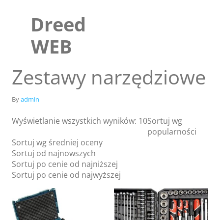
Skip
to
Dreed
content
WEB
Zestawy narzędziowe
By
admin
Wyświetlanie wszystkich wyników: 10
Sortuj wg
popularności
Sortuj wg średniej oceny
Sortuj od najnowszych
Sortuj po cenie od najniższej
Sklep
Sortuj po cenie od najwyższej
Blog