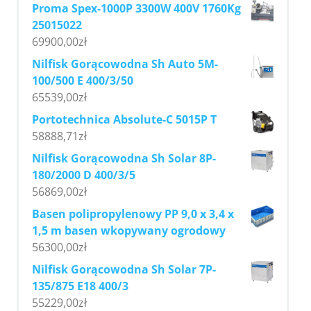
Proma Spex-1000P 3300W 400V 1760Kg
25015022
69900,00
zł
Nilfisk Gorącowodna Sh Auto 5M-
100/500 E 400/3/50
65539,00
zł
Portotechnica Absolute-C 5015P T
58888,71
zł
Nilfisk Gorącowodna Sh Solar 8P-
180/2000 D 400/3/5
56869,00
zł
Basen polipropylenowy PP 9,0 x 3,4 x
1,5 m basen wkopywany ogrodowy
56300,00
zł
Nilfisk Gorącowodna Sh Solar 7P-
135/875 E18 400/3
55229,00
zł