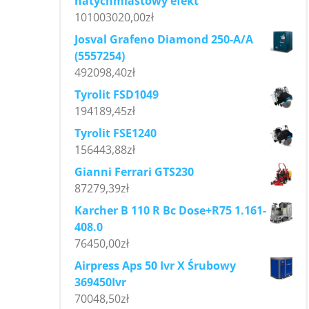
natychmiastowy efekt
101003020,00
zł
Josval Grafeno Diamond 250-A/A
(5557254)
492098,40
zł
Tyrolit FSD1049
194189,45
zł
Tyrolit FSE1240
156443,88
zł
Gianni Ferrari GTS230
87279,39
zł
Karcher B 110 R Bc Dose+R75 1.161-
408.0
76450,00
zł
Airpress Aps 50 Ivr X Śrubowy
369450Ivr
70048,50
zł