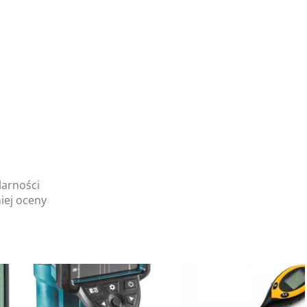
larności
iej oceny