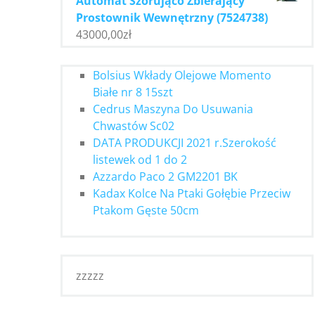
Automat Szorująco Zbierający
Prostownik Wewnętrzny (7524738)
43000,00
zł
Bolsius Wkłady Olejowe Momento
Białe nr 8 15szt
Cedrus Maszyna Do Usuwania
Chwastów Sc02
DATA PRODUKCJI 2021 r.Szerokość
listewek od 1 do 2
Azzardo Paco 2 GM2201 BK
Kadax Kolce Na Ptaki Gołębie Przeciw
Ptakom Gęste 50cm
zzzzz