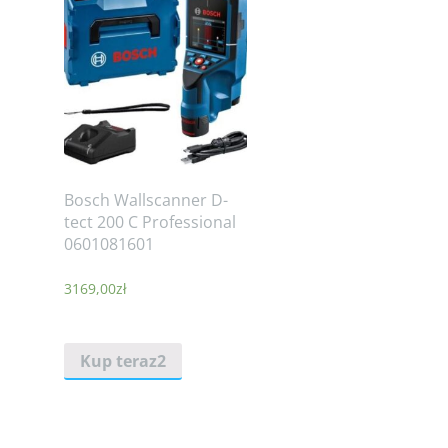
Bosch Wallscanner D-
tect 200 C Professional
0601081601
3169,00
zł
Kup teraz2