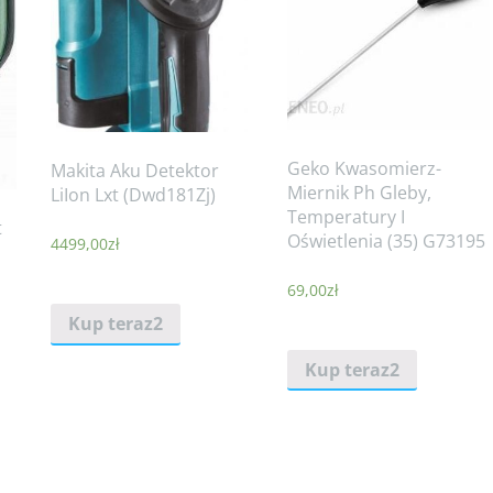
Geko Kwasomierz-
Makita Aku Detektor
Miernik Ph Gleby,
LiIon Lxt (Dwd181Zj)
Temperatury I
t
Oświetlenia (35) G73195
4499,00
zł
69,00
zł
Kup teraz2
Kup teraz2