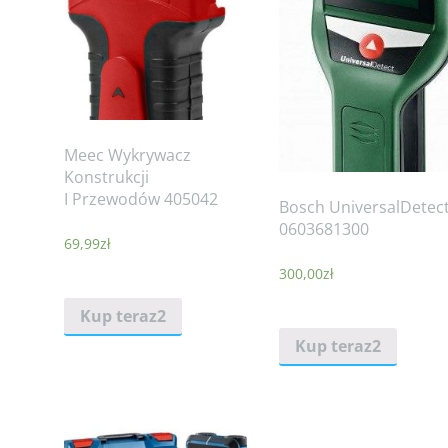
Meec Wykrywacz
Konstrukcji
I Przewodów 405042
Bosch UniversalDetec
0603681300
69,99
zł
300,00
zł
Kup teraz2
Kup teraz2