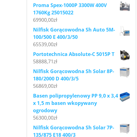
Proma Spex-1000P 3300W 400V
1760Kg 25015022
69900,00
zł
Nilfisk Gorącowodna Sh Auto 5M-
100/500 E 400/3/50
65539,00
zł
Portotechnica Absolute-C 5015P T
58888,71
zł
Nilfisk Gorącowodna Sh Solar 8P-
180/2000 D 400/3/5
56869,00
zł
Basen polipropylenowy PP 9,0 x 3,4
x 1,5 m basen wkopywany
ogrodowy
56300,00
zł
Nilfisk Gorącowodna Sh Solar 7P-
135/875 E18 400/3