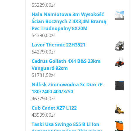
55229,00
zł
Hala Namiotowa 3m Wysokość
Ścian Bocznych Z 4X3,4M Bramą
Pvc Trudnopalny 8X20M
54390,00
zł
Lavor Thermic 22H3521
54279,00
zł
Cedrus Goliath 4X4 B&S 23km
Vanguard 92cm
51781,52
zł
Nilfisk Zimnowodna Sc Duo 7P-
180/2400 400/3/50
46779,00
zł
Cub Cadet XZ7 L122
43999,00
zł
Taski Usa Swingo 855 B Li Ion