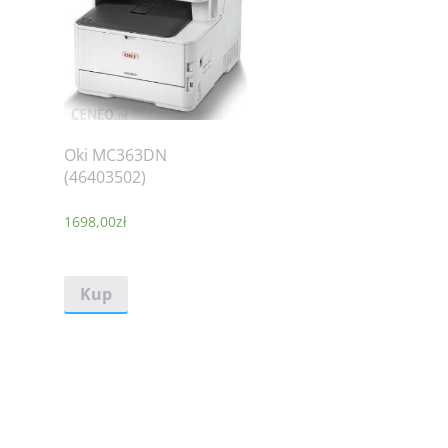
Oki MC363DN
(46403502)
1698,00
zł
Kup