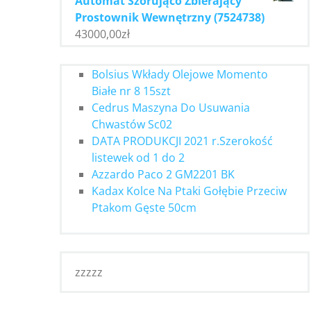
Automat Szorująco Zbierający
Prostownik Wewnętrzny (7524738)
43000,00
zł
Bolsius Wkłady Olejowe Momento
Białe nr 8 15szt
Cedrus Maszyna Do Usuwania
Chwastów Sc02
DATA PRODUKCJI 2021 r.Szerokość
listewek od 1 do 2
Azzardo Paco 2 GM2201 BK
Kadax Kolce Na Ptaki Gołębie Przeciw
Ptakom Gęste 50cm
zzzzz