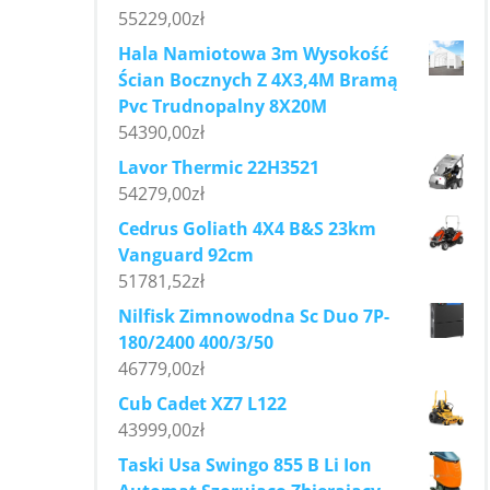
55229,00
zł
Hala Namiotowa 3m Wysokość
Ścian Bocznych Z 4X3,4M Bramą
Pvc Trudnopalny 8X20M
54390,00
zł
Lavor Thermic 22H3521
54279,00
zł
Cedrus Goliath 4X4 B&S 23km
Vanguard 92cm
51781,52
zł
Nilfisk Zimnowodna Sc Duo 7P-
180/2400 400/3/50
46779,00
zł
Cub Cadet XZ7 L122
43999,00
zł
Taski Usa Swingo 855 B Li Ion