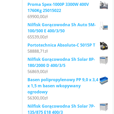
Proma Spex-1000P 3300W 400V
1760Kg 25015022
69900,00
zł
Nilfisk Gorącowodna Sh Auto 5M-
100/500 E 400/3/50
65539,00
zł
Portotechnica Absolute-C 5015P T
58888,71
zł
Nilfisk Gorącowodna Sh Solar 8P-
180/2000 D 400/3/5
56869,00
zł
Basen polipropylenowy PP 9,0 x 3,4
x 1,5 m basen wkopywany
ogrodowy
56300,00
zł
Nilfisk Gorącowodna Sh Solar 7P-
135/875 E18 400/3