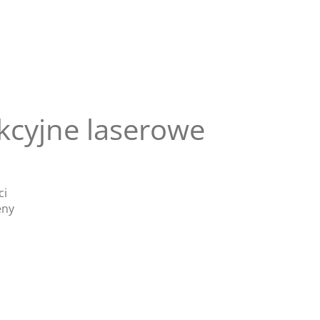
kcyjne laserowe
ci
eny