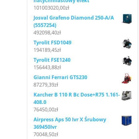
natychmiastowy efekt
101003020,00
zł
Josval Grafeno Diamond 250-A/A
(5557254)
492098,40
zł
Tyrolit FSD1049
194189,45
zł
Tyrolit FSE1240
156443,88
zł
Gianni Ferrari GTS230
87279,39
zł
Karcher B 110 R Bc Dose+R75 1.161-
408.0
76450,00
zł
Airpress Aps 50 Ivr X Śrubowy
369450Ivr
70048,50
zł