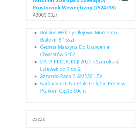
Automat Szorująco Zbierający
Prostownik Wewnętrzny (7524738)
43000,00
zł
Bolsius Wkłady Olejowe Momento
Białe nr 8 15szt
Cedrus Maszyna Do Usuwania
Chwastów Sc02
DATA PRODUKCJI 2021 r.Szerokość
listewek od 1 do 2
Azzardo Paco 2 GM2201 BK
Kadax Kolce Na Ptaki Gołębie Przeciw
Ptakom Gęste 50cm
zzzzz