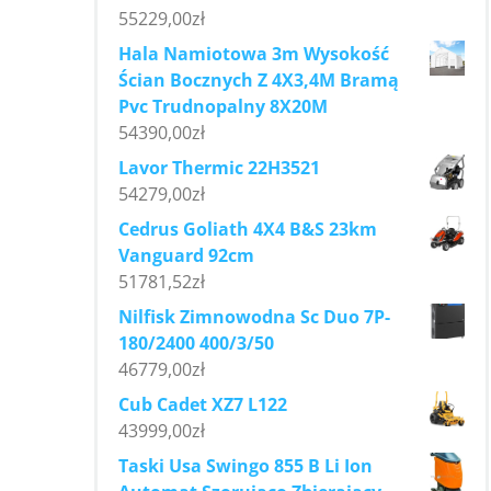
55229,00
zł
Hala Namiotowa 3m Wysokość
Ścian Bocznych Z 4X3,4M Bramą
Pvc Trudnopalny 8X20M
54390,00
zł
Lavor Thermic 22H3521
54279,00
zł
Cedrus Goliath 4X4 B&S 23km
Vanguard 92cm
51781,52
zł
Nilfisk Zimnowodna Sc Duo 7P-
180/2400 400/3/50
46779,00
zł
Cub Cadet XZ7 L122
43999,00
zł
Taski Usa Swingo 855 B Li Ion