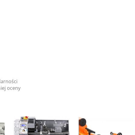
larności
iej oceny