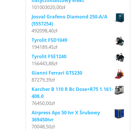
natychmiastowy efekt
101003020,00
zł
Josval Grafeno Diamond 250-A/A
(5557254)
492098,40
zł
Tyrolit FSD1049
194189,45
zł
Tyrolit FSE1240
156443,88
zł
Gianni Ferrari GTS230
87279,39
zł
Karcher B 110 R Bc Dose+R75 1.161-
408.0
76450,00
zł
Airpress Aps 50 Ivr X Śrubowy
369450Ivr
70048,50
zł