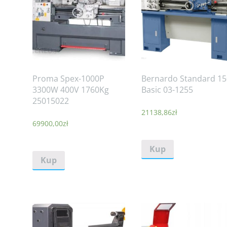
Proma Spex-1000P
Bernardo Standard 15
3300W 400V 1760Kg
Basic 03-1255
25015022
21138,86
zł
69900,00
zł
Kup
Kup