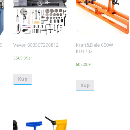
0
Vevor 803567206812
Kraft&Dele 650W
KD1732
5509,99
zł
605,00
zł
Kup
Kup