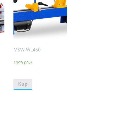
MSW-WL450
1099,00
zł
Kup