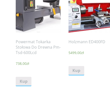
Powermat Tokarka
Holzmann ED400FD
Stołowa Do Drewna Pm-
Tsd-600Lcd
5499,00
zł
738,00
zł
Kup
Kup