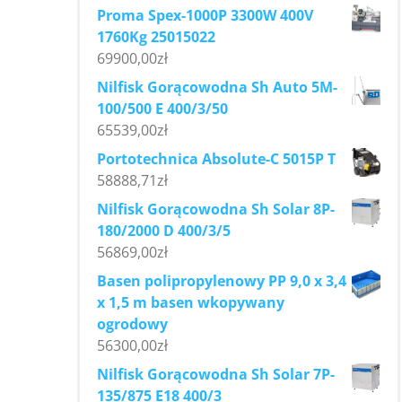
Proma Spex-1000P 3300W 400V
1760Kg 25015022
69900,00
zł
Nilfisk Gorącowodna Sh Auto 5M-
100/500 E 400/3/50
65539,00
zł
Portotechnica Absolute-C 5015P T
58888,71
zł
Nilfisk Gorącowodna Sh Solar 8P-
180/2000 D 400/3/5
56869,00
zł
Basen polipropylenowy PP 9,0 x 3,4
x 1,5 m basen wkopywany
ogrodowy
56300,00
zł
Nilfisk Gorącowodna Sh Solar 7P-
135/875 E18 400/3