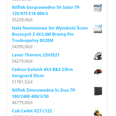
Nilfisk Gorącowodna Sh Solar 7P-
135/875 E18 400/3
55229,00
zł
Hala Namiotowa 3m Wysokość Ścian
Bocznych Z 4X3,4M Bramą Pvc
Trudnopalny 8X20M
54390,00
zł
Lavor Thermic 22H3521
54279,00
zł
Cedrus Goliath 4X4 B&S 23km
Vanguard 92cm
51781,52
zł
Nilfisk Zimnowodna Sc Duo 7P-
180/2400 400/3/50
46779,00
zł
Cub Cadet XZ7 L122