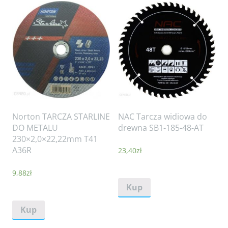
Norton TARCZA STARLINE
NAC Tarcza widiowa do
DO METALU
drewna SB1-185-48-AT
230×2,0×22,22mm T41
A36R
23,40
zł
9,88
zł
Kup
Kup