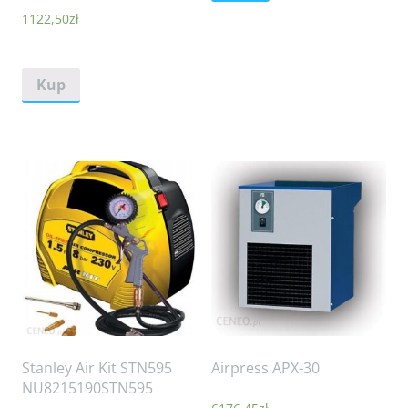
1122,50
zł
Kup
Stanley Air Kit STN595
Airpress APX-30
NU8215190STN595