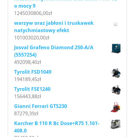
o mocy 9
1245030806,00
zł
warzyw oraz jabłoni i truskawek
natychmiastowy efekt
101003020,00
zł
Josval Grafeno Diamond 250-A/A
(5557254)
492098,40
zł
Tyrolit FSD1049
194189,45
zł
Tyrolit FSE1240
156443,88
zł
Gianni Ferrari GTS230
87279,39
zł
Karcher B 110 R Bc Dose+R75 1.161-
408.0