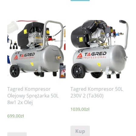
Tagred Kompresor
Tagred Kompresor 50L
Olejowy Sprężarka 50L
230V 2 (Ta360)
8w1 2x Olej
1039,00
zł
699,00
zł
Kup