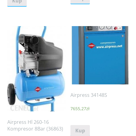
Kup
Airpress 34148S
7655,27
zł
Airpress Hl 260-16
Kompresor 8Bar (36863)
Kup