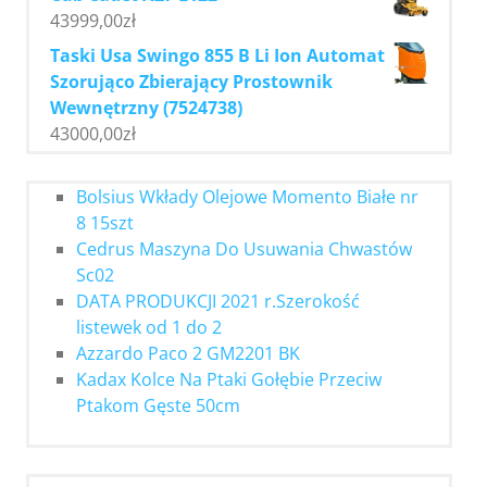
43999,00
zł
Taski Usa Swingo 855 B Li Ion Automat
Szorująco Zbierający Prostownik
Wewnętrzny (7524738)
43000,00
zł
Bolsius Wkłady Olejowe Momento Białe nr
8 15szt
Cedrus Maszyna Do Usuwania Chwastów
Sc02
DATA PRODUKCJI 2021 r.Szerokość
listewek od 1 do 2
Azzardo Paco 2 GM2201 BK
Kadax Kolce Na Ptaki Gołębie Przeciw
Ptakom Gęste 50cm