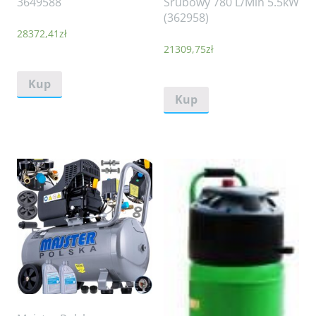
3649588
Śrubowy 780 L/Min 5.5kW
(362958)
28372,41
zł
21309,75
zł
Kup
Kup