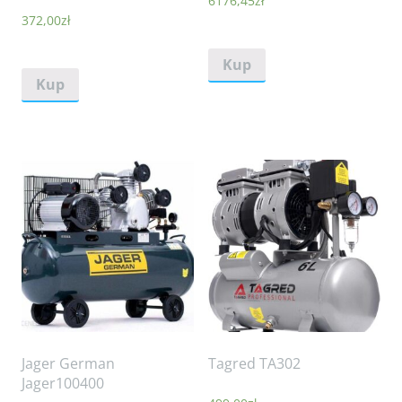
6176,45
zł
372,00
zł
Kup
Kup
Jager German
Tagred TA302
Jager100400