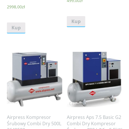
499,00
zł
2998,00
zł
Kup
Kup
Airpress Kompresor
Airpress Aps 7.5 Basic G2
Śrubowy Combi Dry 500L
Combi Dry Kompresor