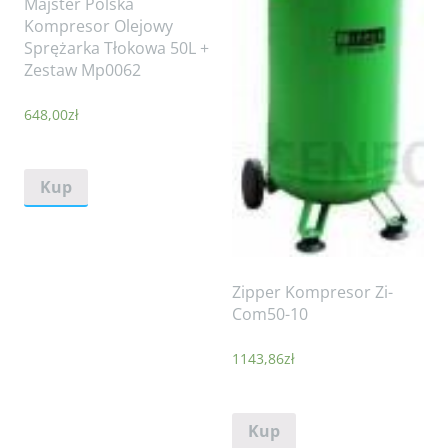
Majster Polska
Kompresor Olejowy
Sprężarka Tłokowa 50L +
Zestaw Mp0062
648,00
zł
Kup
Zipper Kompresor Zi-
Com50-10
1143,86
zł
Kup