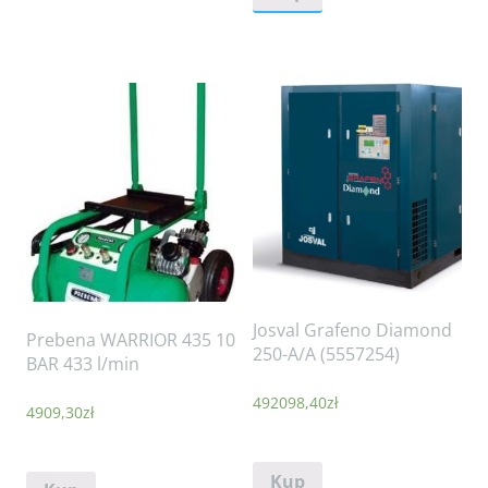
Josval Grafeno Diamond
Prebena WARRIOR 435 10
250-A/A (5557254)
BAR 433 l/min
492098,40
zł
4909,30
zł
Kup