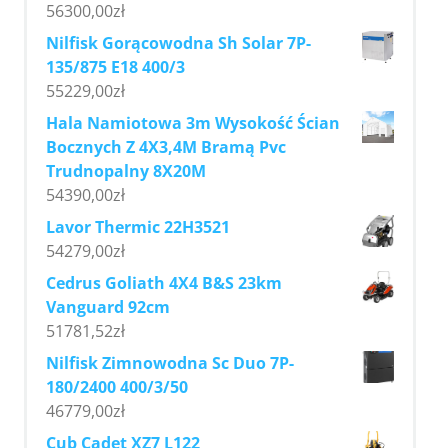
56300,00
zł
Nilfisk Gorącowodna Sh Solar 7P-
135/875 E18 400/3
55229,00
zł
Hala Namiotowa 3m Wysokość Ścian
Bocznych Z 4X3,4M Bramą Pvc
Trudnopalny 8X20M
54390,00
zł
Lavor Thermic 22H3521
54279,00
zł
Cedrus Goliath 4X4 B&S 23km
Vanguard 92cm
51781,52
zł
Nilfisk Zimnowodna Sc Duo 7P-
180/2400 400/3/50
46779,00
zł
Cub Cadet XZ7 L122