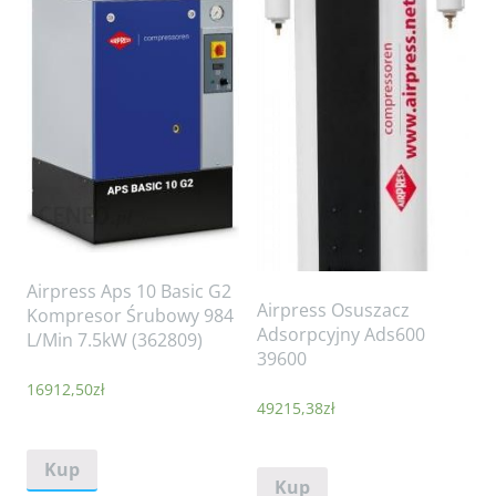
Airpress Aps 10 Basic G2
Airpress Osuszacz
Kompresor Śrubowy 984
Adsorpcyjny Ads600
L/Min 7.5kW (362809)
39600
16912,50
zł
49215,38
zł
Kup
Kup