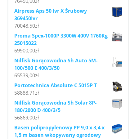
76450,00
zł
Airpress Aps 50 Ivr X Śrubowy
369450Ivr
70048,50
zł
Proma Spex-1000P 3300W 400V 1760Kg
25015022
69900,00
zł
Nilfisk Gorącowodna Sh Auto 5M-
100/500 E 400/3/50
65539,00
zł
Portotechnica Absolute-C 5015P T
58888,71
zł
Nilfisk Gorącowodna Sh Solar 8P-
180/2000 D 400/3/5
56869,00
zł
Basen polipropylenowy PP 9,0 x 3,4 x
1,5 m basen wkopywany ogrodowy