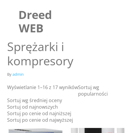
Skip
to
Dreed
content
WEB
Sprężarki i
kompresory
By
admin
Wyświetlanie 1–16 z 17 wyników
Sortuj wg
popularności
Sortuj wg średniej oceny
Sklep
Sortuj od najnowszych
Blog
Sortuj po cenie od najniższej
Sortuj po cenie od najwyższej