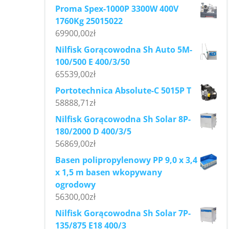
Proma Spex-1000P 3300W 400V
1760Kg 25015022
69900,00
zł
Nilfisk Gorącowodna Sh Auto 5M-
100/500 E 400/3/50
65539,00
zł
Portotechnica Absolute-C 5015P T
58888,71
zł
Nilfisk Gorącowodna Sh Solar 8P-
180/2000 D 400/3/5
56869,00
zł
Basen polipropylenowy PP 9,0 x 3,4
x 1,5 m basen wkopywany
ogrodowy
56300,00
zł
Nilfisk Gorącowodna Sh Solar 7P-
135/875 E18 400/3