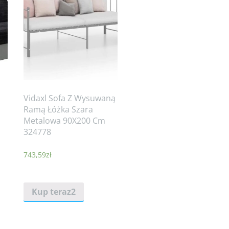
Vidaxl Sofa Z Wysuwaną
Ramą Łóżka Szara
Metalowa 90X200 Cm
324778
743,59
zł
Kup teraz2