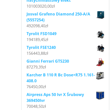
natychmiastowy efekt
101003020,00
zł
Josval Grafeno Diamond 250-A/A
(5557254)
492098,40
zł
Tyrolit FSD1049
194189,45
zł
Tyrolit FSE1240
156443,88
zł
Gianni Ferrari GTS230
87279,39
zł
Karcher B 110 R Bc Dose+R75 1.161-
408.0
76450,00
zł
Airpress Aps 50 Ivr X Śrubowy
369450Ivr
70048,50
zł