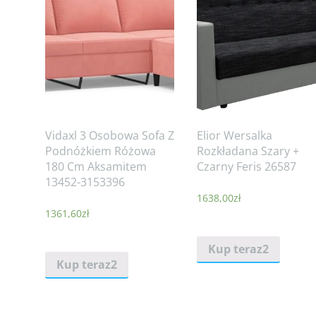
Vidaxl 3 Osobowa Sofa Z
Elior Wersalka
Podnóżkiem Różowa
Rozkładana Szary +
180 Cm Aksamitem
Czarny Feris 26587
13452-3153396
1638,00
zł
1361,60
zł
Kup teraz2
Kup teraz2