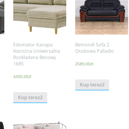
Edomator Kanapa
Bemondi Sofa 2
Narożna Uniwersalna
Osobowa Palladio
Rozkładana Beżowy
1685
2589,00
zł
4350,00
zł
Kup teraz2
Kup teraz2