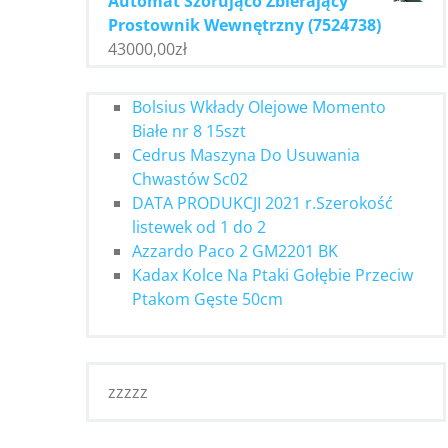
Automat Szorująco Zbierający
Prostownik Wewnętrzny (7524738)
43000,00
zł
Bolsius Wkłady Olejowe Momento
Białe nr 8 15szt
Cedrus Maszyna Do Usuwania
Chwastów Sc02
DATA PRODUKCJI 2021 r.Szerokość
listewek od 1 do 2
Azzardo Paco 2 GM2201 BK
Kadax Kolce Na Ptaki Gołębie Przeciw
Ptakom Gęste 50cm
zzzzz