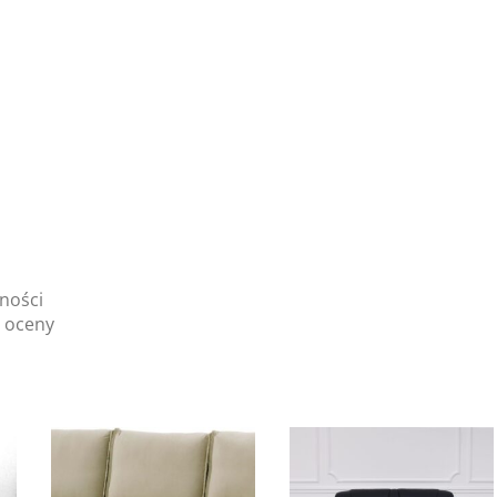
ności
j oceny