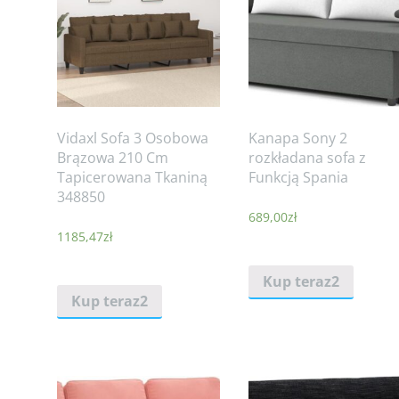
Vidaxl Sofa 3 Osobowa
Kanapa Sony 2
Brązowa 210 Cm
rozkładana sofa z
Tapicerowana Tkaniną
Funkcją Spania
348850
689,00
zł
1185,47
zł
Kup teraz2
Kup teraz2