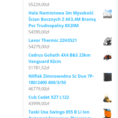
55229,00
zł
Hala Namiotowa 3m Wysokość
Ścian Bocznych Z 4X3,4M Bramą
Pvc Trudnopalny 8X20M
54390,00
zł
Lavor Thermic 22H3521
54279,00
zł
Cedrus Goliath 4X4 B&S 23km
Vanguard 92cm
51781,52
zł
Nilfisk Zimnowodna Sc Duo 7P-
180/2400 400/3/50
46779,00
zł
Cub Cadet XZ7 L122
43999,00
zł
Taski Usa Swingo 855 B Li Ion