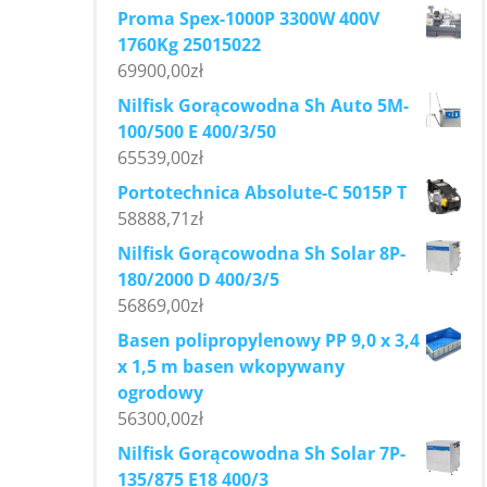
Proma Spex-1000P 3300W 400V
1760Kg 25015022
69900,00
zł
Nilfisk Gorącowodna Sh Auto 5M-
100/500 E 400/3/50
65539,00
zł
Portotechnica Absolute-C 5015P T
58888,71
zł
Nilfisk Gorącowodna Sh Solar 8P-
180/2000 D 400/3/5
56869,00
zł
Basen polipropylenowy PP 9,0 x 3,4
x 1,5 m basen wkopywany
ogrodowy
56300,00
zł
Nilfisk Gorącowodna Sh Solar 7P-
135/875 E18 400/3