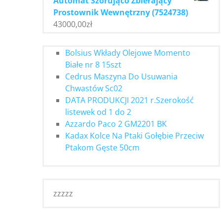
Automat Szorująco Zbierający
Prostownik Wewnętrzny (7524738)
43000,00
zł
Bolsius Wkłady Olejowe Momento
Białe nr 8 15szt
Cedrus Maszyna Do Usuwania
Chwastów Sc02
DATA PRODUKCJI 2021 r.Szerokość
listewek od 1 do 2
Azzardo Paco 2 GM2201 BK
Kadax Kolce Na Ptaki Gołębie Przeciw
Ptakom Gęste 50cm
zzzzz