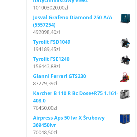
natychmiastowy efekt
101003020,00
zł
Josval Grafeno Diamond 250-A/A
(5557254)
492098,40
zł
Tyrolit FSD1049
194189,45
zł
Tyrolit FSE1240
156443,88
zł
Gianni Ferrari GTS230
87279,39
zł
Karcher B 110 R Bc Dose+R75 1.161-
408.0
76450,00
zł
Airpress Aps 50 Ivr X Śrubowy
369450Ivr
70048,50
zł