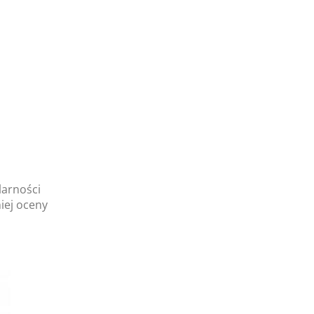
larności
iej oceny