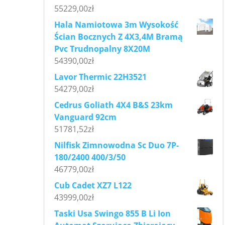
55229,00
zł
Hala Namiotowa 3m Wysokość
Ścian Bocznych Z 4X3,4M Bramą
Pvc Trudnopalny 8X20M
54390,00
zł
Lavor Thermic 22H3521
54279,00
zł
Cedrus Goliath 4X4 B&S 23km
Vanguard 92cm
51781,52
zł
Nilfisk Zimnowodna Sc Duo 7P-
180/2400 400/3/50
46779,00
zł
Cub Cadet XZ7 L122
43999,00
zł
Taski Usa Swingo 855 B Li Ion