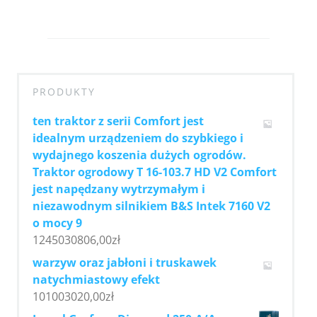
PRODUKTY
ten traktor z serii Comfort jest
idealnym urządzeniem do szybkiego i
wydajnego koszenia dużych ogrodów.
Traktor ogrodowy T 16-103.7 HD V2 Comfort
jest napędzany wytrzymałym i
niezawodnym silnikiem B&S Intek 7160 V2
o mocy 9
1245030806,00
zł
warzyw oraz jabłoni i truskawek
natychmiastowy efekt
101003020,00
zł