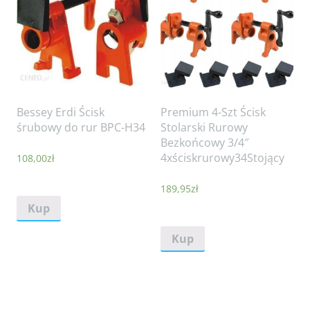
Bessey Erdi Ścisk
Premium 4-Szt Ścisk
śrubowy do rur BPC-H34
Stolarski Rurowy
Bezkońcowy 3/4″
4xściskrurowy34Stojący
108,00
zł
189,95
zł
Kup
Kup