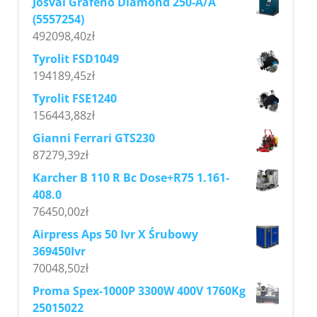
Josval Grafeno Diamond 250-A/A
(5557254)
492098,40
zł
Tyrolit FSD1049
194189,45
zł
Tyrolit FSE1240
156443,88
zł
Gianni Ferrari GTS230
87279,39
zł
Karcher B 110 R Bc Dose+R75 1.161-
408.0
76450,00
zł
Airpress Aps 50 Ivr X Śrubowy
369450Ivr
70048,50
zł
Proma Spex-1000P 3300W 400V 1760Kg
25015022