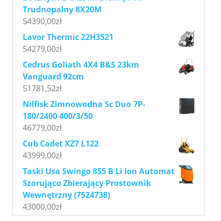
Trudnopalny 8X20M
54390,00
zł
Lavor Thermic 22H3521
54279,00
zł
Cedrus Goliath 4X4 B&S 23km
Vanguard 92cm
51781,52
zł
Nilfisk Zimnowodna Sc Duo 7P-
180/2400 400/3/50
46779,00
zł
Cub Cadet XZ7 L122
43999,00
zł
Taski Usa Swingo 855 B Li Ion Automat
Szorująco Zbierający Prostownik
Wewnętrzny (7524738)
43000,00
zł