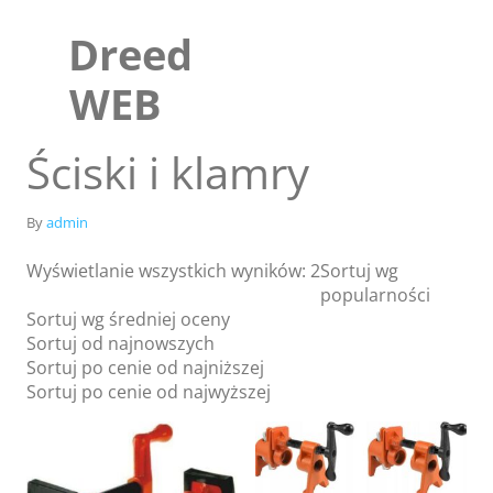
Skip
to
Dreed
content
WEB
Ściski i klamry
By
admin
Wyświetlanie wszystkich wyników: 2
Sortuj wg
popularności
Sortuj wg średniej oceny
Sortuj od najnowszych
Sortuj po cenie od najniższej
Sklep
Sortuj po cenie od najwyższej
Blog