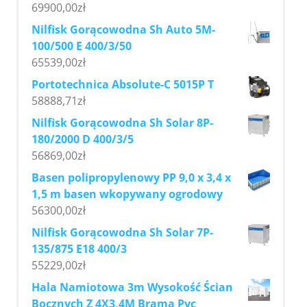
69900,00
zł
Nilfisk Gorącowodna Sh Auto 5M-
100/500 E 400/3/50
65539,00
zł
Portotechnica Absolute-C 5015P T
58888,71
zł
Nilfisk Gorącowodna Sh Solar 8P-
180/2000 D 400/3/5
56869,00
zł
Basen polipropylenowy PP 9,0 x 3,4 x
1,5 m basen wkopywany ogrodowy
56300,00
zł
Nilfisk Gorącowodna Sh Solar 7P-
135/875 E18 400/3
55229,00
zł
Hala Namiotowa 3m Wysokość Ścian
Bocznych Z 4X3,4M Bramą Pvc