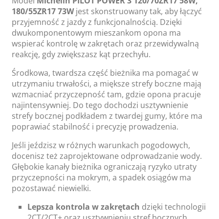
Model
Michelin PILOT POWER 3 120/70ZR17 58W,
180/55ZR17 73W
jest skonstruowany tak, aby łączyć
przyjemność z jazdy z funkcjonalnością. Dzięki
dwukomponentowym mieszankom opona ma
wspierać kontrolę w zakrętach oraz przewidywalną
reakcję, gdy zwiększasz kąt przechyłu.
Środkowa, twardsza część bieżnika ma pomagać w
utrzymaniu trwałości, a miększe strefy boczne mają
wzmacniać przyczepność tam, gdzie opona pracuje
najintensywniej. Do tego dochodzi usztywnienie
strefy bocznej podkładem z twardej gumy, które ma
poprawiać stabilność i precyzję prowadzenia.
Jeśli jeździsz w różnych warunkach pogodowych,
docenisz też zaprojektowane odprowadzanie wody.
Głębokie kanały bieżnika ograniczają ryzyko utraty
przyczepności na mokrym, a spadek osiągów ma
pozostawać niewielki.
Lepsza kontrola w zakrętach
dzięki technologii
2CT/2CT+ oraz usztywnieniu stref bocznych.