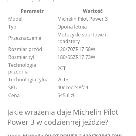
Parametr
Wartość
Model
Michelin Pilot Power 3
Typ
Opona letnia
Motocykle sportowe i
Przeznaczenie
roadstery
Rozmiar przód
120/70ZR17 58W
Rozmiar tył
180/55ZR17 73W
Technologia
2CT
przednia
Technologia tylna
2CT+
SKU
40ecec248fa4
Cena
545.6 zł
Jakie wrażenia daje Michelin Pilot
Power 3 w codziennej jeździe?