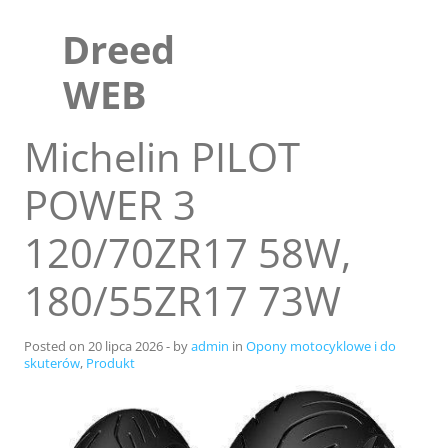
Skip
to
Dreed
content
WEB
Michelin PILOT
POWER 3
120/70ZR17 58W,
180/55ZR17 73W
Sklep
Posted on
20 lipca 2026
-
by
admin
in
Opony motocyklowe i do
skuterów
,
Produkt
Blog