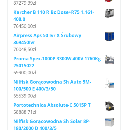
87279,39
zł
Karcher B 110 R Bc Dose+R75 1.161-
408.0
76450,00
zł
Airpress Aps 50 Ivr X Śrubowy
369450Ivr
70048,50
zł
Proma Spex-1000P 3300W 400V 1760Kg
25015022
69900,00
zł
Nilfisk Gorącowodna Sh Auto 5M-
100/500 E 400/3/50
65539,00
zł
Portotechnica Absolute-C 5015P T
58888,71
zł
Nilfisk Gorącowodna Sh Solar 8P-
180/2000 D 400/3/5