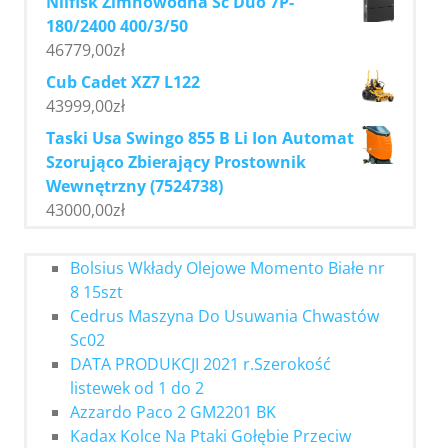
Nilfisk Zimnowodna Sc Duo 7P-
180/2400 400/3/50
46779,00
zł
Cub Cadet XZ7 L122
43999,00
zł
Taski Usa Swingo 855 B Li Ion Automat
Szorująco Zbierający Prostownik
Wewnętrzny (7524738)
43000,00
zł
Bolsius Wkłady Olejowe Momento Białe nr
8 15szt
Cedrus Maszyna Do Usuwania Chwastów
Sc02
DATA PRODUKCJI 2021 r.Szerokość
listewek od 1 do 2
Azzardo Paco 2 GM2201 BK
Kadax Kolce Na Ptaki Gołębie Przeciw