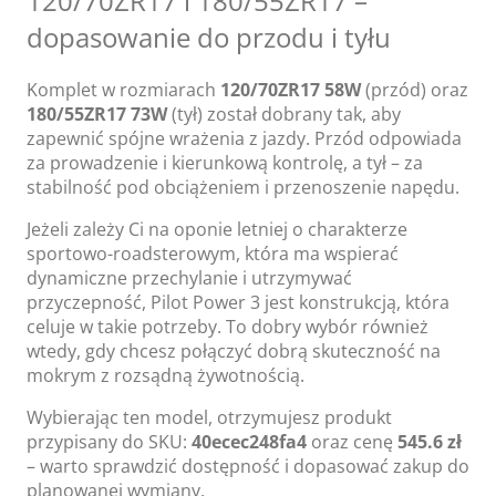
120/70ZR17 i 180/55ZR17 –
dopasowanie do przodu i tyłu
Komplet w rozmiarach
120/70ZR17 58W
(przód) oraz
180/55ZR17 73W
(tył) został dobrany tak, aby
zapewnić spójne wrażenia z jazdy. Przód odpowiada
za prowadzenie i kierunkową kontrolę, a tył – za
stabilność pod obciążeniem i przenoszenie napędu.
Jeżeli zależy Ci na oponie letniej o charakterze
sportowo-roadsterowym, która ma wspierać
dynamiczne przechylanie i utrzymywać
przyczepność, Pilot Power 3 jest konstrukcją, która
celuje w takie potrzeby. To dobry wybór również
wtedy, gdy chcesz połączyć dobrą skuteczność na
mokrym z rozsądną żywotnością.
Wybierając ten model, otrzymujesz produkt
przypisany do SKU:
40ecec248fa4
oraz cenę
545.6 zł
– warto sprawdzić dostępność i dopasować zakup do
planowanej wymiany.