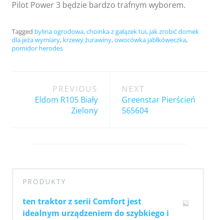
Pilot Power 3 będzie bardzo trafnym wyborem.
Tagged
bylina ogrodowa
,
choinka z gałązek tui
,
jak zrobić domek
dla jeża wymiary
,
krzewy żurawiny
,
owocówka jabłkóweczka
,
pomidor herodes
Post
PREVIOUS
NEXT
navigation
Eldom R105 Biały
Greenstar Pierścień
Zielony
565604
PRODUKTY
ten traktor z serii Comfort jest
idealnym urządzeniem do szybkiego i