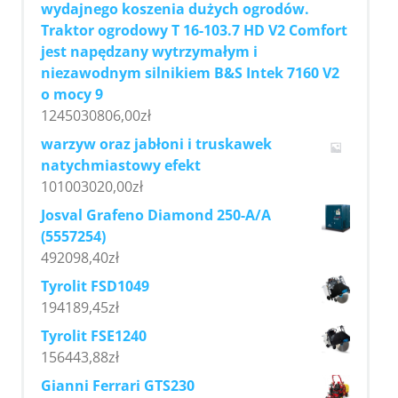
wydajnego koszenia dużych ogrodów.
Traktor ogrodowy T 16-103.7 HD V2 Comfort
jest napędzany wytrzymałym i
niezawodnym silnikiem B&S Intek 7160 V2
o mocy 9
1245030806,00
zł
warzyw oraz jabłoni i truskawek
natychmiastowy efekt
101003020,00
zł
Josval Grafeno Diamond 250-A/A
(5557254)
492098,40
zł
Tyrolit FSD1049
194189,45
zł
Tyrolit FSE1240
156443,88
zł
Gianni Ferrari GTS230