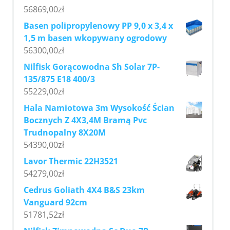
56869,00
zł
Basen polipropylenowy PP 9,0 x 3,4 x
1,5 m basen wkopywany ogrodowy
56300,00
zł
Nilfisk Gorącowodna Sh Solar 7P-
135/875 E18 400/3
55229,00
zł
Hala Namiotowa 3m Wysokość Ścian
Bocznych Z 4X3,4M Bramą Pvc
Trudnopalny 8X20M
54390,00
zł
Lavor Thermic 22H3521
54279,00
zł
Cedrus Goliath 4X4 B&S 23km
Vanguard 92cm
51781,52
zł