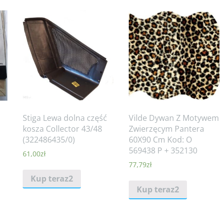
Stiga Lewa dolna część
Vilde Dywan Z Motywem
kosza Collector 43/48
Zwierzęcym Pantera
(322486435/0)
60X90 Cm Kod: O
569438 P + 352130
61,00
zł
77,79
zł
Kup teraz2
Kup teraz2