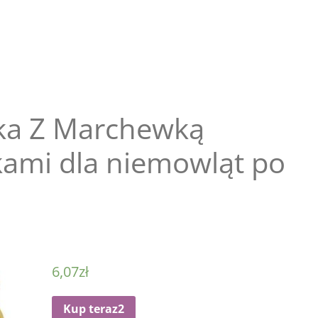
ka Z Marchewką
kami dla niemowląt po
6,07
zł
Kup teraz2