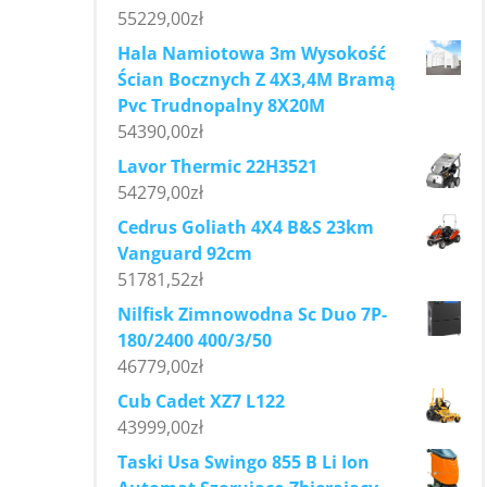
55229,00
zł
Hala Namiotowa 3m Wysokość
Ścian Bocznych Z 4X3,4M Bramą
Pvc Trudnopalny 8X20M
54390,00
zł
Lavor Thermic 22H3521
54279,00
zł
Cedrus Goliath 4X4 B&S 23km
Vanguard 92cm
51781,52
zł
Nilfisk Zimnowodna Sc Duo 7P-
180/2400 400/3/50
46779,00
zł
Cub Cadet XZ7 L122
43999,00
zł
Taski Usa Swingo 855 B Li Ion