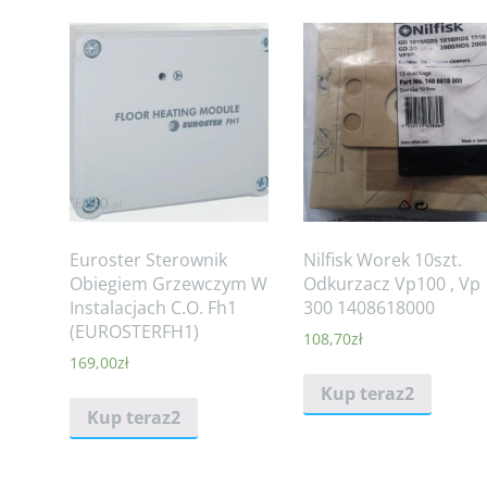
Euroster Sterownik
Nilfisk Worek 10szt.
Obiegiem Grzewczym W
Odkurzacz Vp100 , Vp
Instalacjach C.O. Fh1
300 1408618000
(EUROSTERFH1)
108,70
zł
169,00
zł
Kup teraz2
Kup teraz2