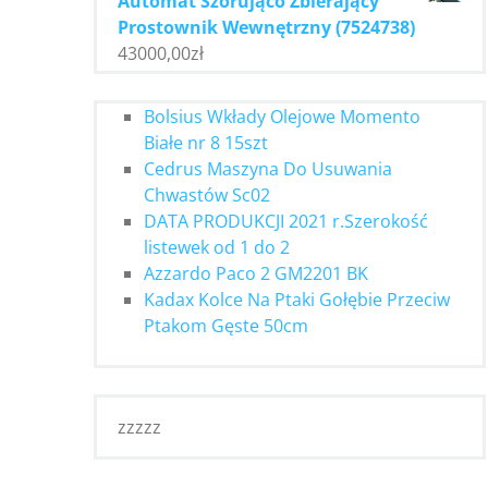
Automat Szorująco Zbierający
Prostownik Wewnętrzny (7524738)
43000,00
zł
Bolsius Wkłady Olejowe Momento
Białe nr 8 15szt
Cedrus Maszyna Do Usuwania
Chwastów Sc02
DATA PRODUKCJI 2021 r.Szerokość
listewek od 1 do 2
Azzardo Paco 2 GM2201 BK
Kadax Kolce Na Ptaki Gołębie Przeciw
Ptakom Gęste 50cm
zzzzz