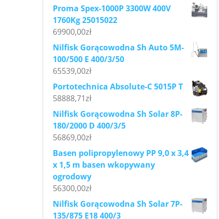
Proma Spex-1000P 3300W 400V
1760Kg 25015022
69900,00
zł
Nilfisk Gorącowodna Sh Auto 5M-
100/500 E 400/3/50
65539,00
zł
Portotechnica Absolute-C 5015P T
58888,71
zł
Nilfisk Gorącowodna Sh Solar 8P-
180/2000 D 400/3/5
56869,00
zł
Basen polipropylenowy PP 9,0 x 3,4
x 1,5 m basen wkopywany
ogrodowy
56300,00
zł
Nilfisk Gorącowodna Sh Solar 7P-
135/875 E18 400/3