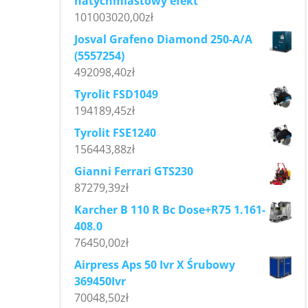
natychmiastowy efekt
101003020,00
zł
Josval Grafeno Diamond 250-A/A
(5557254)
492098,40
zł
Tyrolit FSD1049
194189,45
zł
Tyrolit FSE1240
156443,88
zł
Gianni Ferrari GTS230
87279,39
zł
Karcher B 110 R Bc Dose+R75 1.161-
408.0
76450,00
zł
Airpress Aps 50 Ivr X Śrubowy
369450Ivr
70048,50
zł