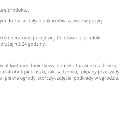
urę produktu.
ym do żucia stałych pokarmów, zawsze w pozycji
w temperaturze pokojowej. Po otwarciu produkt
łużej niż 24 godziny.
 kwiat kwitnacy doniczkowy, domek z tarasem na działkę,
urak obok pietruszki, kaki sadzonka, tulipany przekwitły
sa, piekne ogrody, storczyk zdjęcia, podkłady w ogrodzie,