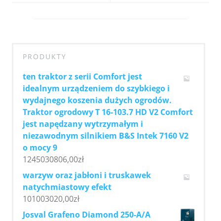
PRODUKTY
ten traktor z serii Comfort jest
idealnym urządzeniem do szybkiego i
wydajnego koszenia dużych ogrodów.
Traktor ogrodowy T 16-103.7 HD V2 Comfort
jest napędzany wytrzymałym i
niezawodnym silnikiem B&S Intek 7160 V2
o mocy 9
1245030806,00
zł
warzyw oraz jabłoni i truskawek
natychmiastowy efekt
101003020,00
zł
Josval Grafeno Diamond 250-A/A