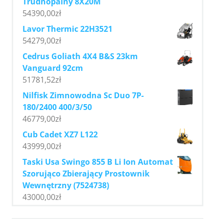
Trudnopalny 8X20M
54390,00
zł
Lavor Thermic 22H3521
54279,00
zł
Cedrus Goliath 4X4 B&S 23km
Vanguard 92cm
51781,52
zł
Nilfisk Zimnowodna Sc Duo 7P-
180/2400 400/3/50
46779,00
zł
Cub Cadet XZ7 L122
43999,00
zł
Taski Usa Swingo 855 B Li Ion Automat
Szorująco Zbierający Prostownik
Wewnętrzny (7524738)
43000,00
zł