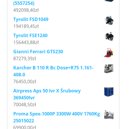
(5557254)
492098,40
zł
Tyrolit FSD1049
194189,45
zł
Tyrolit FSE1240
156443,88
zł
Gianni Ferrari GTS230
87279,39
zł
Karcher B 110 R Bc Dose+R75 1.161-
408.0
76450,00
zł
Airpress Aps 50 Ivr X Śrubowy
369450Ivr
70048,50
zł
Proma Spex-1000P 3300W 400V 1760Kg
25015022
69900,00
zł