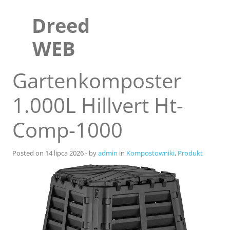
Skip
to
Dreed
content
WEB
Gartenkomposter
1.000L Hillvert Ht-
Comp-1000
Posted on
14 lipca 2026
-
by
admin
in
Kompostowniki
,
Produkt
Sklep
Blog