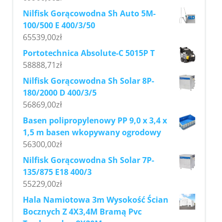
Nilfisk Gorącowodna Sh Auto 5M-
100/500 E 400/3/50
65539,00
zł
Portotechnica Absolute-C 5015P T
58888,71
zł
Nilfisk Gorącowodna Sh Solar 8P-
180/2000 D 400/3/5
56869,00
zł
Basen polipropylenowy PP 9,0 x 3,4 x
1,5 m basen wkopywany ogrodowy
56300,00
zł
Nilfisk Gorącowodna Sh Solar 7P-
135/875 E18 400/3
55229,00
zł
Hala Namiotowa 3m Wysokość Ścian
Bocznych Z 4X3,4M Bramą Pvc