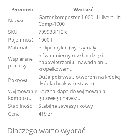
Parametr
Wartość
Gartenkomposter 1.000L Hillvert Ht-
Nazwa
Comp-1000
SKU
709938f1f2fe
Pojemność
1000 l
Materiał
Polipropylen (wytrzymały)
Równomierny rozkład dzięki
Wspierane
napowietrzaniu i nawadnianiu
procesy
kropelkowemu
Duża pokrywa z otworem na kłódkę
Pokrywa
(kłódka brak w zestawie)
Wyjmowanie
Boczna klapa do wyjmowania
kompostu
gotowego nawozu
Stabilność
Stabilne zawiasy i kotwy
Cena
419 zł
Dlaczego warto wybrać