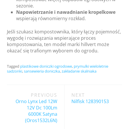
sezonie.
Napowietrzanie i nawadnianie kropelkowe
wspierają równomierny rozkład.
Jeśli szukasz kompostownika, który łączy pojemność,
wygodę i rozwiązania wspierające proces
kompostowania, ten model marki hillvert może
okazać się trafionym wyborem do ogrodu.
Tagged
plastikowe doniczki ogrodowe
,
prymulki wieloletnie
sadzonki
,
sansewieria doniczka
,
zakładanie skalniaka
Post
PREVIOUS
NEXT
navigation
Orno Lynx Led 12W
Nilfisk 128390153
12V Dc 100Lm
6000K Satyna
(Oros1532L6N)