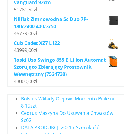
Vanguard 92cm
51781,52
zł
Nilfisk Zimnowodna Sc Duo 7P-
180/2400 400/3/50
46779,00
zł
Cub Cadet XZ7 L122
43999,00
zł
Taski Usa Swingo 855 B Li Ion Automat
Szorująco Zbierający Prostownik
Wewnętrzny (7524738)
43000,00
zł
Bolsius Wkłady Olejowe Momento Białe nr
8 15szt
Cedrus Maszyna Do Usuwania Chwastów
Sc02
DATA PRODUKCJI 2021 r.Szerokość