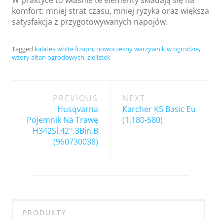
W praktyce to właśnie te elementy składają się na
komfort: mniej strat czasu, mniej ryzyka oraz większa
satysfakcja z przygotowywanych napojów.
Tagged
kalatea white fusion
,
nowoczesny warzywnik w ogrodzie
,
wzory altan ogrodowych
,
zielistek
Post
PREVIOUS
NEXT
navigation
Husqvarna
Karcher K5 Basic Eu
Pojemnik Na Trawę
(1.180-580)
H342Sl.42''.3Bin.B
(960730038)
PRODUKTY