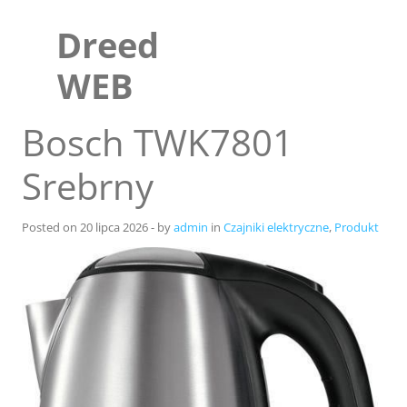
Skip
to
Dreed
content
WEB
Bosch TWK7801
Srebrny
Posted on
20 lipca 2026
-
by
admin
in
Czajniki elektryczne
,
Produkt
Sklep
Blog