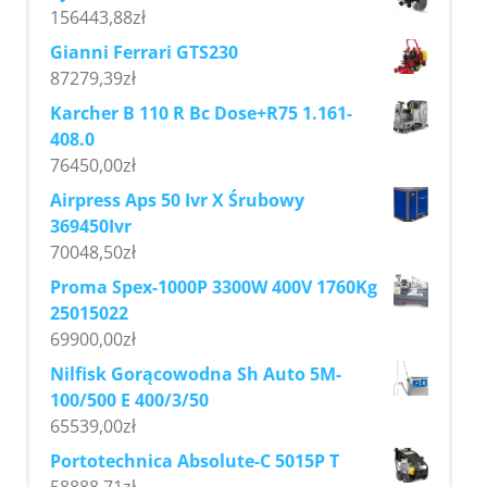
156443,88
zł
Gianni Ferrari GTS230
87279,39
zł
Karcher B 110 R Bc Dose+R75 1.161-
408.0
76450,00
zł
Airpress Aps 50 Ivr X Śrubowy
369450Ivr
70048,50
zł
Proma Spex-1000P 3300W 400V 1760Kg
25015022
69900,00
zł
Nilfisk Gorącowodna Sh Auto 5M-
100/500 E 400/3/50
65539,00
zł
Portotechnica Absolute-C 5015P T
58888,71
zł