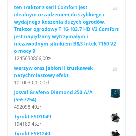
ten traktor z serii Comfort jest
idealnym urządzeniem do szybkiego i
wydajnego koszenia dużych ogrodów.
Traktor ogrodowy T 16-103.7 HD V2 Comfort
jest napędzany wytrzymałym i
niezawodnym silnikiem B&S Intek 7160 V2
o mocy 9
1245030806,00
zł
warzyw oraz jabłoni i truskawek
natychmiastowy efekt
101003020,00
zł
Josval Grafeno Diamond 250-A/A
(5557254)
492098,40
zł
Tyrolit FSD1049
194189,45
zł
Tyrolit FSE1240