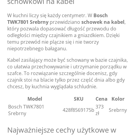
schowkowi na kabel
W kuchni liczy się każdy centymetr. W
Bosch
TWK7801 Srebrny
przewidziano
schowek na kabel
,
który pozwala dopasować długość przewodu do
odległości między czajnikiem a gniazdkiem. Dzięki
temu przewód nie plącze się i nie tworzy
niepotrzebnego bałaganu.
Kabel zasilający może być schowany w bazie czajnika,
co ułatwia przechowywanie i utrzymanie porządku w
szafce. To rozwiązanie szczególnie docenisz, gdy
czajnik stoi na blacie tylko przez część dnia albo gdy
chcesz, by kuchnia wyglądała schludnie.
Model
SKU
Cena
Kolor
Bosch TWK7801
373
428f8569175b
Srebrny
Srebrny
zł
Najważniejsze cechy użytkowe w