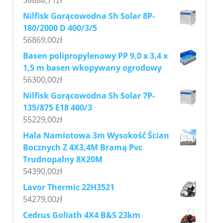
Nilfisk Gorącowodna Sh Solar 8P-
180/2000 D 400/3/5
56869,00
zł
Basen polipropylenowy PP 9,0 x 3,4 x
1,5 m basen wkopywany ogrodowy
56300,00
zł
Nilfisk Gorącowodna Sh Solar 7P-
135/875 E18 400/3
55229,00
zł
Hala Namiotowa 3m Wysokość Ścian
Bocznych Z 4X3,4M Bramą Pvc
Trudnopalny 8X20M
54390,00
zł
Lavor Thermic 22H3521
54279,00
zł
Cedrus Goliath 4X4 B&S 23km