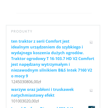
PRODUKTY
ten traktor z serii Comfort jest
idealnym urządzeniem do szybkiego i
wydajnego koszenia dużych ogrodów.
Traktor ogrodowy T 16-103.7 HD V2 Comfort
jest napędzany wytrzymałym i
niezawodnym silnikiem B&S Intek 7160 V2
o mocy 9
1245030806,00
zł
warzyw oraz jabłoni i truskawek
natychmiastowy efekt
101003020,00
zł