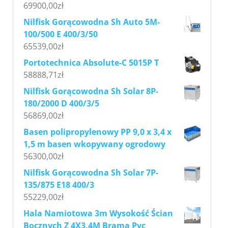
69900,00
zł
Nilfisk Gorącowodna Sh Auto 5M-
100/500 E 400/3/50
65539,00
zł
Portotechnica Absolute-C 5015P T
58888,71
zł
Nilfisk Gorącowodna Sh Solar 8P-
180/2000 D 400/3/5
56869,00
zł
Basen polipropylenowy PP 9,0 x 3,4 x
1,5 m basen wkopywany ogrodowy
56300,00
zł
Nilfisk Gorącowodna Sh Solar 7P-
135/875 E18 400/3
55229,00
zł
Hala Namiotowa 3m Wysokość Ścian
Bocznych Z 4X3,4M Bramą Pvc