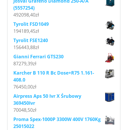
Josval Grafeno Diamond 250-A/A
(5557254)
492098,40
zł
Tyrolit FSD1049
194189,45
zł
Tyrolit FSE1240
156443,88
zł
Gianni Ferrari GTS230
87279,39
zł
Karcher B 110 R Bc Dose+R75 1.161-
408.0
76450,00
zł
Airpress Aps 50 Ivr X Śrubowy
369450Ivr
70048,50
zł
Proma Spex-1000P 3300W 400V 1760Kg
25015022