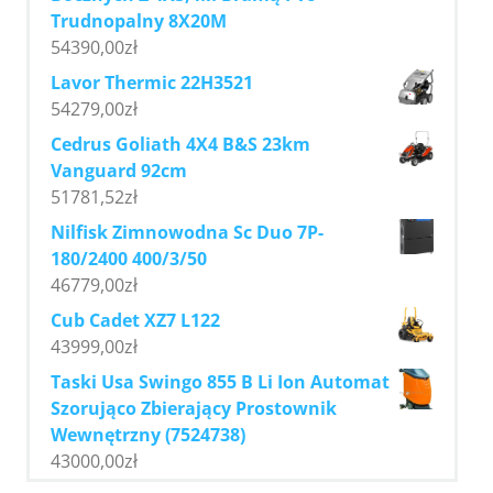
Trudnopalny 8X20M
54390,00
zł
Lavor Thermic 22H3521
54279,00
zł
Cedrus Goliath 4X4 B&S 23km
Vanguard 92cm
51781,52
zł
Nilfisk Zimnowodna Sc Duo 7P-
180/2400 400/3/50
46779,00
zł
Cub Cadet XZ7 L122
43999,00
zł
Taski Usa Swingo 855 B Li Ion Automat
Szorująco Zbierający Prostownik
Wewnętrzny (7524738)
43000,00
zł