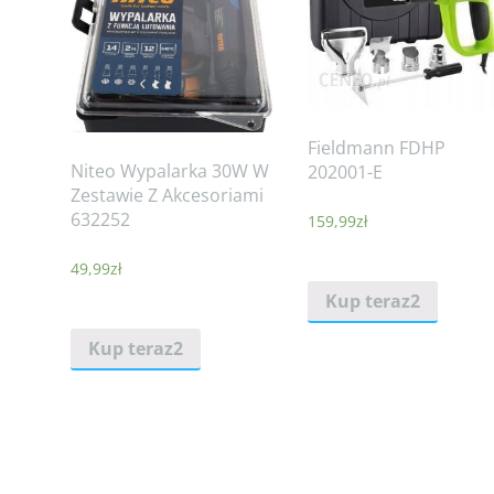
Fieldmann FDHP
Niteo Wypalarka 30W W
202001-E
Zestawie Z Akcesoriami
632252
159,99
zł
49,99
zł
Kup teraz2
Kup teraz2