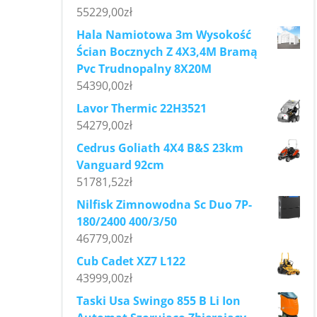
55229,00
zł
Hala Namiotowa 3m Wysokość
Ścian Bocznych Z 4X3,4M Bramą
Pvc Trudnopalny 8X20M
54390,00
zł
Lavor Thermic 22H3521
54279,00
zł
Cedrus Goliath 4X4 B&S 23km
Vanguard 92cm
51781,52
zł
Nilfisk Zimnowodna Sc Duo 7P-
180/2400 400/3/50
46779,00
zł
Cub Cadet XZ7 L122
43999,00
zł
Taski Usa Swingo 855 B Li Ion