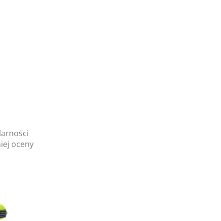
larności
iej oceny