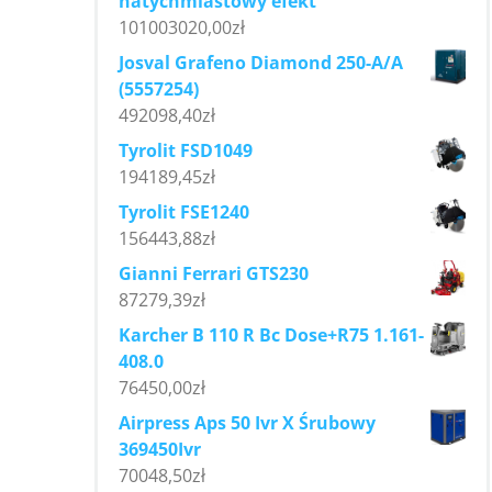
natychmiastowy efekt
101003020,00
zł
Josval Grafeno Diamond 250-A/A
(5557254)
492098,40
zł
Tyrolit FSD1049
194189,45
zł
Tyrolit FSE1240
156443,88
zł
Gianni Ferrari GTS230
87279,39
zł
Karcher B 110 R Bc Dose+R75 1.161-
408.0
76450,00
zł
Airpress Aps 50 Ivr X Śrubowy
369450Ivr
70048,50
zł