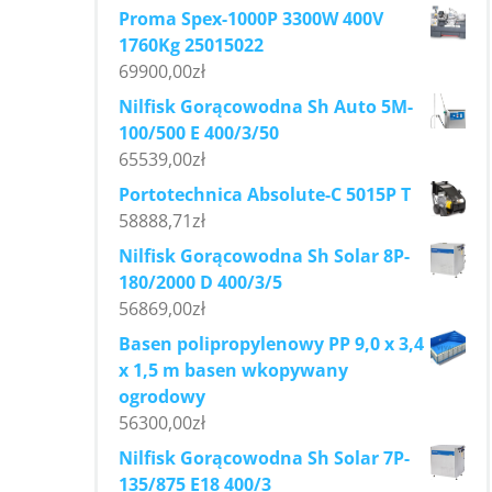
Proma Spex-1000P 3300W 400V
1760Kg 25015022
69900,00
zł
Nilfisk Gorącowodna Sh Auto 5M-
100/500 E 400/3/50
65539,00
zł
Portotechnica Absolute-C 5015P T
58888,71
zł
Nilfisk Gorącowodna Sh Solar 8P-
180/2000 D 400/3/5
56869,00
zł
Basen polipropylenowy PP 9,0 x 3,4
x 1,5 m basen wkopywany
ogrodowy
56300,00
zł
Nilfisk Gorącowodna Sh Solar 7P-
135/875 E18 400/3