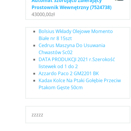
Automat Szorująco Zbierający
Prostownik Wewnętrzny (7524738)
43000,00
zł
Bolsius Wkłady Olejowe Momento
Białe nr 8 15szt
Cedrus Maszyna Do Usuwania
Chwastów Sc02
DATA PRODUKCJI 2021 r.Szerokość
listewek od 1 do 2
Azzardo Paco 2 GM2201 BK
Kadax Kolce Na Ptaki Gołębie Przeciw
Ptakom Gęste 50cm
zzzzz