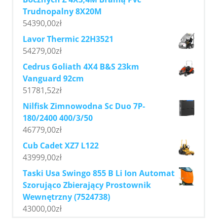
Trudnopalny 8X20M
54390,00
zł
Lavor Thermic 22H3521
54279,00
zł
Cedrus Goliath 4X4 B&S 23km
Vanguard 92cm
51781,52
zł
Nilfisk Zimnowodna Sc Duo 7P-
180/2400 400/3/50
46779,00
zł
Cub Cadet XZ7 L122
43999,00
zł
Taski Usa Swingo 855 B Li Ion Automat
Szorująco Zbierający Prostownik
Wewnętrzny (7524738)
43000,00
zł