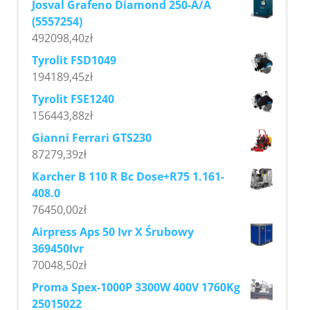
Josval Grafeno Diamond 250-A/A
(5557254)
492098,40
zł
Tyrolit FSD1049
194189,45
zł
Tyrolit FSE1240
156443,88
zł
Gianni Ferrari GTS230
87279,39
zł
Karcher B 110 R Bc Dose+R75 1.161-
408.0
76450,00
zł
Airpress Aps 50 Ivr X Śrubowy
369450Ivr
70048,50
zł
Proma Spex-1000P 3300W 400V 1760Kg
25015022