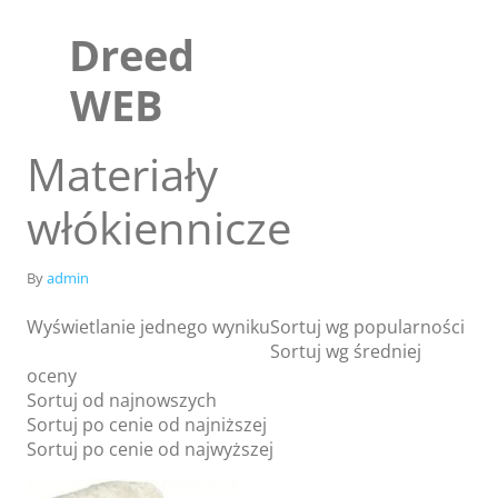
Skip
to
Dreed
content
WEB
Materiały
włókiennicze
By
admin
Wyświetlanie jednego wyniku
Sortuj wg popularności
Sortuj wg średniej
oceny
Sklep
Sortuj od najnowszych
Blog
Sortuj po cenie od najniższej
Sortuj po cenie od najwyższej