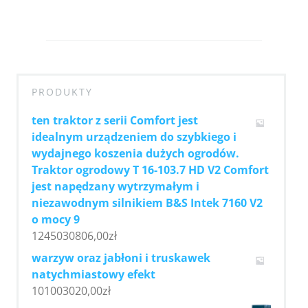
PRODUKTY
ten traktor z serii Comfort jest
idealnym urządzeniem do szybkiego i
wydajnego koszenia dużych ogrodów.
Traktor ogrodowy T 16-103.7 HD V2 Comfort
jest napędzany wytrzymałym i
niezawodnym silnikiem B&S Intek 7160 V2
o mocy 9
1245030806,00
zł
warzyw oraz jabłoni i truskawek
natychmiastowy efekt
101003020,00
zł