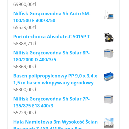
69900,00
zł
Nilfisk Gorącowodna Sh Auto 5M-
100/500 E 400/3/50
65539,00
zł
Portotechnica Absolute-C 5015P T
58888,71
zł
Nilfisk Gorącowodna Sh Solar 8P-
180/2000 D 400/3/5
56869,00
zł
Basen polipropylenowy PP 9,0 x 3,4 x
1,5 m basen wkopywany ogrodowy
56300,00
zł
Nilfisk Gorącowodna Sh Solar 7P-
135/875 E18 400/3
55229,00
zł
Hala Namiotowa 3m Wysokość Ścian
Bocznych Z 4X3,4M Bramą Pvc