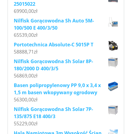
25015022
69900,00
zł
Nilfisk Gorącowodna Sh Auto 5M-
100/500 E 400/3/50
65539,00
zł
Portotechnica Absolute-C 5015P T
58888,71
zł
Nilfisk Gorącowodna Sh Solar 8P-
180/2000 D 400/3/5
56869,00
zł
Basen polipropylenowy PP 9,0 x 3,4 x
1,5 m basen wkopywany ogrodowy
56300,00
zł
Nilfisk Gorącowodna Sh Solar 7P-
135/875 E18 400/3
55229,00
zł
Hala Namiotowa 3m Wysokość Ścian