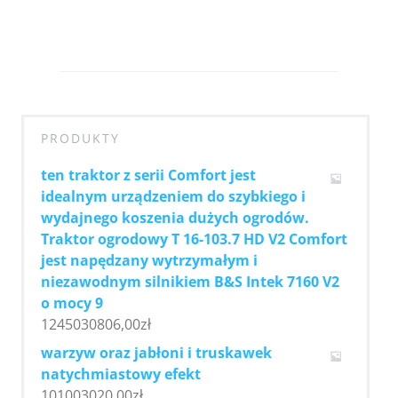
PRODUKTY
ten traktor z serii Comfort jest
idealnym urządzeniem do szybkiego i
wydajnego koszenia dużych ogrodów.
Traktor ogrodowy T 16-103.7 HD V2 Comfort
jest napędzany wytrzymałym i
niezawodnym silnikiem B&S Intek 7160 V2
o mocy 9
1245030806,00
zł
warzyw oraz jabłoni i truskawek
natychmiastowy efekt
101003020,00
zł