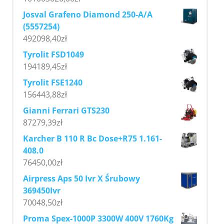
Josval Grafeno Diamond 250-A/A
(5557254)
492098,40
zł
Tyrolit FSD1049
194189,45
zł
Tyrolit FSE1240
156443,88
zł
Gianni Ferrari GTS230
87279,39
zł
Karcher B 110 R Bc Dose+R75 1.161-
408.0
76450,00
zł
Airpress Aps 50 Ivr X Śrubowy
369450Ivr
70048,50
zł
Proma Spex-1000P 3300W 400V 1760Kg