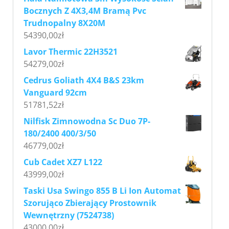
Bocznych Z 4X3,4M Bramą Pvc
Trudnopalny 8X20M
54390,00
zł
Lavor Thermic 22H3521
54279,00
zł
Cedrus Goliath 4X4 B&S 23km
Vanguard 92cm
51781,52
zł
Nilfisk Zimnowodna Sc Duo 7P-
180/2400 400/3/50
46779,00
zł
Cub Cadet XZ7 L122
43999,00
zł
Taski Usa Swingo 855 B Li Ion Automat
Szorująco Zbierający Prostownik
Wewnętrzny (7524738)
43000,00
zł