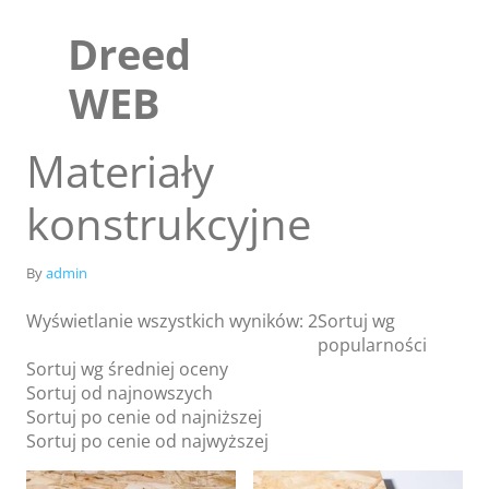
Skip
to
Dreed
content
WEB
Materiały
konstrukcyjne
By
admin
Wyświetlanie wszystkich wyników: 2
Sortuj wg
popularności
Sortuj wg średniej oceny
Sklep
Sortuj od najnowszych
Blog
Sortuj po cenie od najniższej
Sortuj po cenie od najwyższej