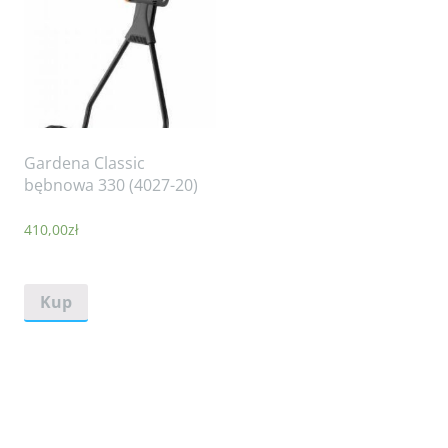
Gardena Classic
bębnowa 330 (4027-20)
410,00
zł
Kup