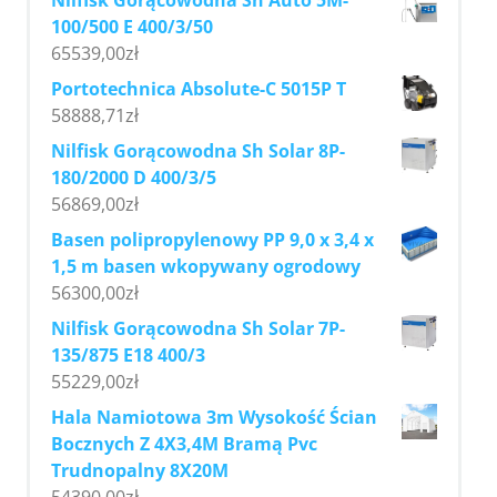
Nilfisk Gorącowodna Sh Auto 5M-
100/500 E 400/3/50
65539,00
zł
Portotechnica Absolute-C 5015P T
58888,71
zł
Nilfisk Gorącowodna Sh Solar 8P-
180/2000 D 400/3/5
56869,00
zł
Basen polipropylenowy PP 9,0 x 3,4 x
1,5 m basen wkopywany ogrodowy
56300,00
zł
Nilfisk Gorącowodna Sh Solar 7P-
135/875 E18 400/3
55229,00
zł
Hala Namiotowa 3m Wysokość Ścian
Bocznych Z 4X3,4M Bramą Pvc
Trudnopalny 8X20M