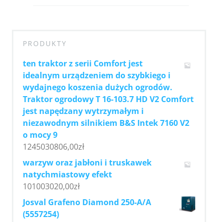
PRODUKTY
ten traktor z serii Comfort jest
idealnym urządzeniem do szybkiego i
wydajnego koszenia dużych ogrodów.
Traktor ogrodowy T 16-103.7 HD V2 Comfort
jest napędzany wytrzymałym i
niezawodnym silnikiem B&S Intek 7160 V2
o mocy 9
1245030806,00
zł
warzyw oraz jabłoni i truskawek
natychmiastowy efekt
101003020,00
zł
Josval Grafeno Diamond 250-A/A
(5557254)