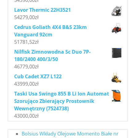
54390,00
zł
Lavor Thermic 22H3521
54279,00
zł
Cedrus Goliath 4X4 B&S 23km
Vanguard 92cm
51781,52
zł
Nilfisk Zimnowodna Sc Duo 7P-
180/2400 400/3/50
46779,00
zł
Cub Cadet XZ7 L122
43999,00
zł
Taski Usa Swingo 855 B Li Ion Automat
Szorująco Zbierający Prostownik
Wewnętrzny (7524738)
43000,00
zł
Bolsius Wkłady Olejowe Momento Białe nr