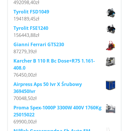
492098,40
zł
Tyrolit FSD1049
194189,45
zł
Tyrolit FSE1240
156443,88
zł
Gianni Ferrari GTS230
87279,39
zł
Karcher B 110 R Bc Dose+R75 1.161-
408.0
76450,00
zł
Airpress Aps 50 Ivr X Śrubowy
369450Ivr
70048,50
zł
Proma Spex-1000P 3300W 400V 1760Kg
25015022
69900,00
zł