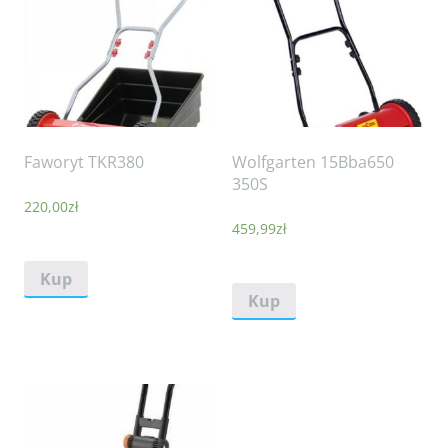
Faworyt TKR380
Wolfgarten 15Bba650
350S
220,00
zł
459,99
zł
Kup
Kup