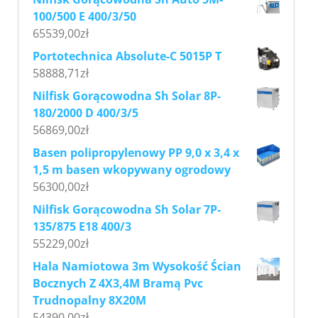
100/500 E 400/3/50
65539,00
zł
Portotechnica Absolute-C 5015P T
58888,71
zł
Nilfisk Gorącowodna Sh Solar 8P-
180/2000 D 400/3/5
56869,00
zł
Basen polipropylenowy PP 9,0 x 3,4 x
1,5 m basen wkopywany ogrodowy
56300,00
zł
Nilfisk Gorącowodna Sh Solar 7P-
135/875 E18 400/3
55229,00
zł
Hala Namiotowa 3m Wysokość Ścian
Bocznych Z 4X3,4M Bramą Pvc
Trudnopalny 8X20M
54390,00
zł