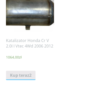
Katalizator Honda Cr V
2.0I I Vtec 4Wd 2006 2012
1064,00
zł
Kup teraz2