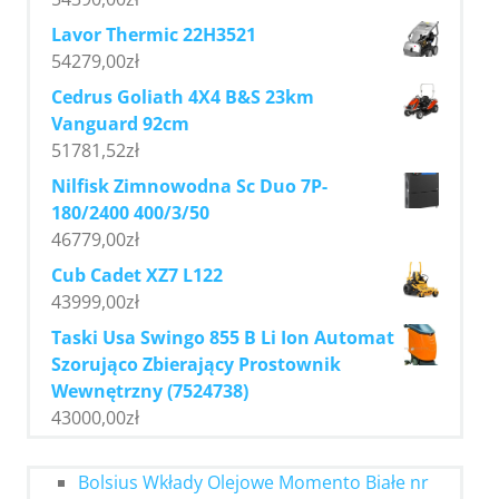
Lavor Thermic 22H3521
54279,00
zł
Cedrus Goliath 4X4 B&S 23km
Vanguard 92cm
51781,52
zł
Nilfisk Zimnowodna Sc Duo 7P-
180/2400 400/3/50
46779,00
zł
Cub Cadet XZ7 L122
43999,00
zł
Taski Usa Swingo 855 B Li Ion Automat
Szorująco Zbierający Prostownik
Wewnętrzny (7524738)
43000,00
zł
Bolsius Wkłady Olejowe Momento Białe nr