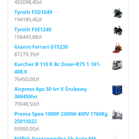
492098,40
zł
Tyrolit FSD1049
194189,45
zł
Tyrolit FSE1240
156443,88
zł
Gianni Ferrari GTS230
87279,39
zł
Karcher B 110 R Bc Dose+R75 1.161-
408.0
76450,00
zł
Airpress Aps 50 Ivr X Śrubowy
369450Ivr
70048,50
zł
Proma Spex-1000P 3300W 400V 1760Kg
25015022
69900,00
zł
Nilfisk Gorącowodna Sh Auto 5M-