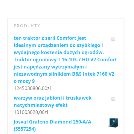
PRODUKTY
ten traktor z serii Comfort jest
idealnym urządzeniem do szybkiego i
wydajnego koszenia dużych ogrodów.
Traktor ogrodowy T 16-103.7 HD V2 Comfort
jest napędzany wytrzymałym i
niezawodnym silnikiem B&S Intek 7160 V2
o mocy 9
1245030806,00
zł
warzyw oraz jabłoni i truskawek
natychmiastowy efekt
101003020,00
zł
Josval Grafeno Diamond 250-A/A
(5557254)