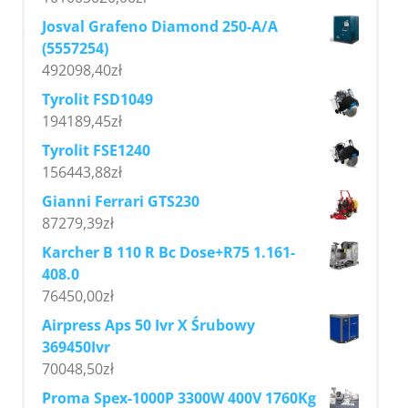
Josval Grafeno Diamond 250-A/A
(5557254)
492098,40
zł
Tyrolit FSD1049
194189,45
zł
Tyrolit FSE1240
156443,88
zł
Gianni Ferrari GTS230
87279,39
zł
Karcher B 110 R Bc Dose+R75 1.161-
408.0
76450,00
zł
Airpress Aps 50 Ivr X Śrubowy
369450Ivr
70048,50
zł
Proma Spex-1000P 3300W 400V 1760Kg