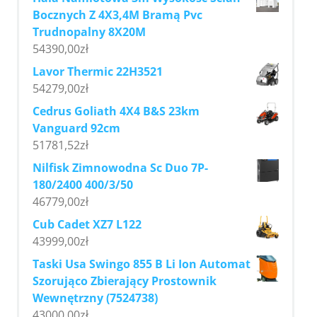
Bocznych Z 4X3,4M Bramą Pvc
Trudnopalny 8X20M
54390,00
zł
Lavor Thermic 22H3521
54279,00
zł
Cedrus Goliath 4X4 B&S 23km
Vanguard 92cm
51781,52
zł
Nilfisk Zimnowodna Sc Duo 7P-
180/2400 400/3/50
46779,00
zł
Cub Cadet XZ7 L122
43999,00
zł
Taski Usa Swingo 855 B Li Ion Automat
Szorująco Zbierający Prostownik
Wewnętrzny (7524738)
43000,00
zł