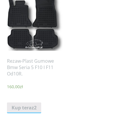
Rezaw-Plast Gumowe
Bmw Seria 5 F10 I F11
Od10R.
160,00
zł
Kup teraz2