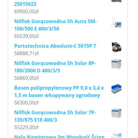
25015022
69900,00
zł
Nilfisk Gorącowodna Sh Auto 5M-
100/500 E 400/3/50
65539,00
zł
Portotechnica Absolute-C 5015P T
58888,71
zł
Nilfisk Gorącowodna Sh Solar 8P-
180/2000 D 400/3/5
56869,00
zł
Basen polipropylenowy PP 9,0 x 3,4 x
1,5 m basen wkopywany ogrodowy
56300,00
zł
Nilfisk Gorącowodna Sh Solar 7P-
135/875 E18 400/3
55229,00
zł
Hala Namiotowa 3m Wysokość Ścian