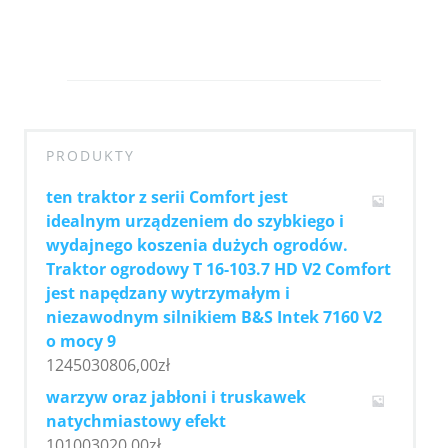
PRODUKTY
ten traktor z serii Comfort jest
idealnym urządzeniem do szybkiego i
wydajnego koszenia dużych ogrodów.
Traktor ogrodowy T 16-103.7 HD V2 Comfort
jest napędzany wytrzymałym i
niezawodnym silnikiem B&S Intek 7160 V2
o mocy 9
1245030806,00
zł
warzyw oraz jabłoni i truskawek
natychmiastowy efekt
101003020,00
zł