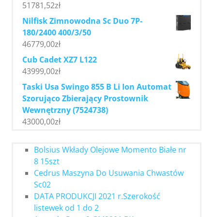
51781,52
zł
Nilfisk Zimnowodna Sc Duo 7P-
180/2400 400/3/50
46779,00
zł
Cub Cadet XZ7 L122
43999,00
zł
Taski Usa Swingo 855 B Li Ion Automat
Szorująco Zbierający Prostownik
Wewnętrzny (7524738)
43000,00
zł
Bolsius Wkłady Olejowe Momento Białe nr
8 15szt
Cedrus Maszyna Do Usuwania Chwastów
Sc02
DATA PRODUKCJI 2021 r.Szerokość
listewek od 1 do 2