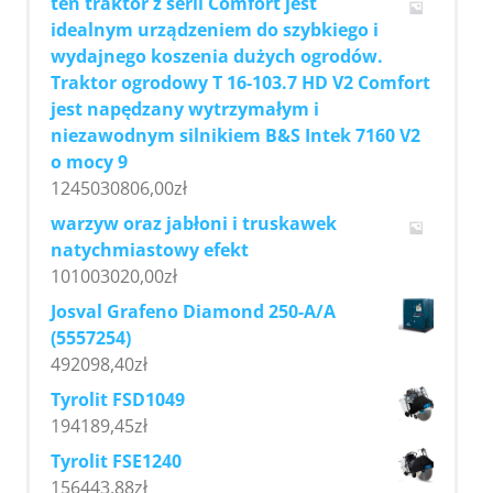
ten traktor z serii Comfort jest
idealnym urządzeniem do szybkiego i
wydajnego koszenia dużych ogrodów.
Traktor ogrodowy T 16-103.7 HD V2 Comfort
jest napędzany wytrzymałym i
niezawodnym silnikiem B&S Intek 7160 V2
o mocy 9
1245030806,00
zł
warzyw oraz jabłoni i truskawek
natychmiastowy efekt
101003020,00
zł
Josval Grafeno Diamond 250-A/A
(5557254)
492098,40
zł
Tyrolit FSD1049
194189,45
zł
Tyrolit FSE1240
156443,88
zł