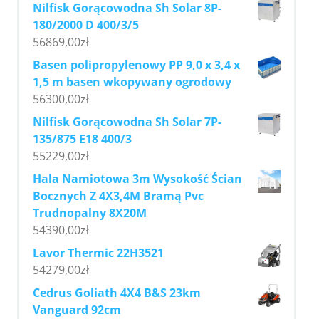
Nilfisk Gorącowodna Sh Solar 8P-
180/2000 D 400/3/5
56869,00
zł
Basen polipropylenowy PP 9,0 x 3,4 x
1,5 m basen wkopywany ogrodowy
56300,00
zł
Nilfisk Gorącowodna Sh Solar 7P-
135/875 E18 400/3
55229,00
zł
Hala Namiotowa 3m Wysokość Ścian
Bocznych Z 4X3,4M Bramą Pvc
Trudnopalny 8X20M
54390,00
zł
Lavor Thermic 22H3521
54279,00
zł
Cedrus Goliath 4X4 B&S 23km
Vanguard 92cm