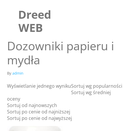
Skip
to
Dreed
content
WEB
Dozowniki papieru i
mydła
By
admin
Wyświetlanie jednego wyniku
Sortuj wg popularności
Sortuj wg średniej
oceny
Sklep
Sortuj od najnowszych
Blog
Sortuj po cenie od najniższej
Sortuj po cenie od najwyższej