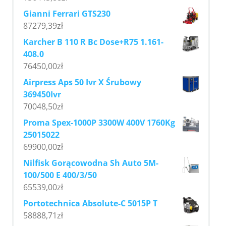
Gianni Ferrari GTS230
87279,39
zł
Karcher B 110 R Bc Dose+R75 1.161-
408.0
76450,00
zł
Airpress Aps 50 Ivr X Śrubowy
369450Ivr
70048,50
zł
Proma Spex-1000P 3300W 400V 1760Kg
25015022
69900,00
zł
Nilfisk Gorącowodna Sh Auto 5M-
100/500 E 400/3/50
65539,00
zł
Portotechnica Absolute-C 5015P T
58888,71
zł