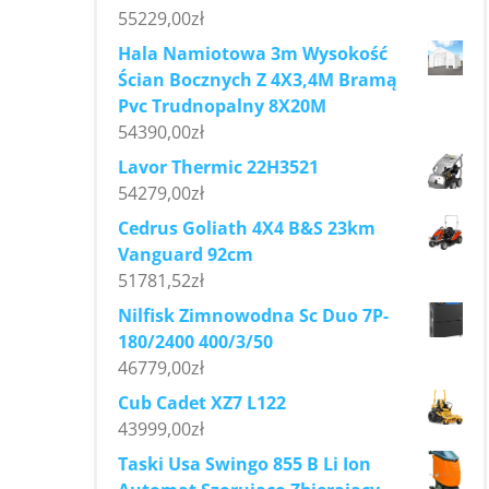
55229,00
zł
Hala Namiotowa 3m Wysokość
Ścian Bocznych Z 4X3,4M Bramą
Pvc Trudnopalny 8X20M
54390,00
zł
Lavor Thermic 22H3521
54279,00
zł
Cedrus Goliath 4X4 B&S 23km
Vanguard 92cm
51781,52
zł
Nilfisk Zimnowodna Sc Duo 7P-
180/2400 400/3/50
46779,00
zł
Cub Cadet XZ7 L122
43999,00
zł
Taski Usa Swingo 855 B Li Ion