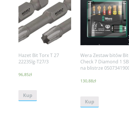
Hazet Bit Torx T 27
Wera Zestaw bitów Bit
2223Slg-T27/3
Check 7 Diamond 1 SB
na blistrze 050734190
96,85
zł
130,88
zł
Kup
Kup