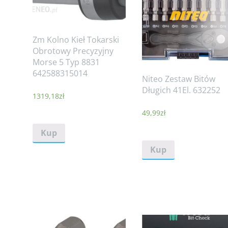
Zm Kolno Kieł Tokarski
Obrotowy Precyzyjny
Morse 5 Typ 8831
642588315014
Niteo Zestaw Bitów
Długich 41El. 632252
1319,18
zł
49,99
zł
Kup
Kup