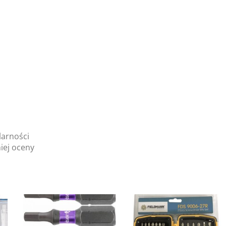
larności
iej oceny