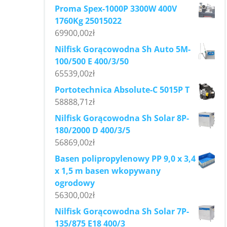
Proma Spex-1000P 3300W 400V
1760Kg 25015022
69900,00
zł
Nilfisk Gorącowodna Sh Auto 5M-
100/500 E 400/3/50
65539,00
zł
Portotechnica Absolute-C 5015P T
58888,71
zł
Nilfisk Gorącowodna Sh Solar 8P-
180/2000 D 400/3/5
56869,00
zł
Basen polipropylenowy PP 9,0 x 3,4
x 1,5 m basen wkopywany
ogrodowy
56300,00
zł
Nilfisk Gorącowodna Sh Solar 7P-
135/875 E18 400/3