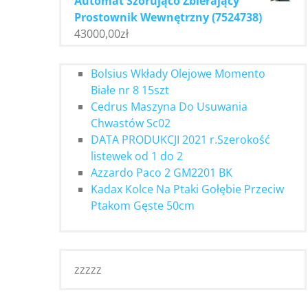
Automat Szorująco Zbierający
Prostownik Wewnętrzny (7524738)
43000,00
zł
Bolsius Wkłady Olejowe Momento
Białe nr 8 15szt
Cedrus Maszyna Do Usuwania
Chwastów Sc02
DATA PRODUKCJI 2021 r.Szerokość
listewek od 1 do 2
Azzardo Paco 2 GM2201 BK
Kadax Kolce Na Ptaki Gołębie Przeciw
Ptakom Gęste 50cm
zzzzz