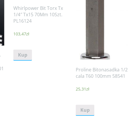
Whirlpower Bit Torx Tx
1/4″ Tx15 70Mm 10Szt.
PL16124
103,47
zł
Kup
-
01
Proline Bitonasadka 1/2
cala T60 100mm 58541
25,31
zł
Kup