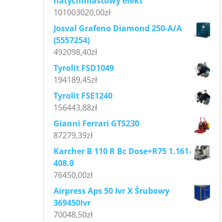
natychmiastowy efekt
101003020,00
zł
Josval Grafeno Diamond 250-A/A
(5557254)
492098,40
zł
Tyrolit FSD1049
194189,45
zł
Tyrolit FSE1240
156443,88
zł
Gianni Ferrari GTS230
87279,39
zł
Karcher B 110 R Bc Dose+R75 1.161-
408.0
76450,00
zł
Airpress Aps 50 Ivr X Śrubowy
369450Ivr
70048,50
zł