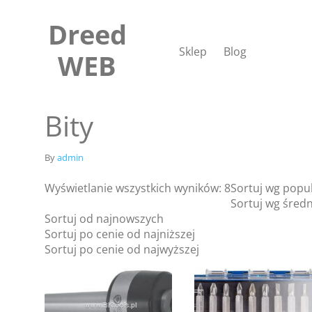
Skip
to
Dreed
content
Sklep
Blog
WEB
Bity
By
admin
Wyświetlanie wszystkich wyników: 8
Sortuj wg popu
Sortuj wg średn
Sortuj od najnowszych
Sortuj po cenie od najniższej
Sortuj po cenie od najwyższej