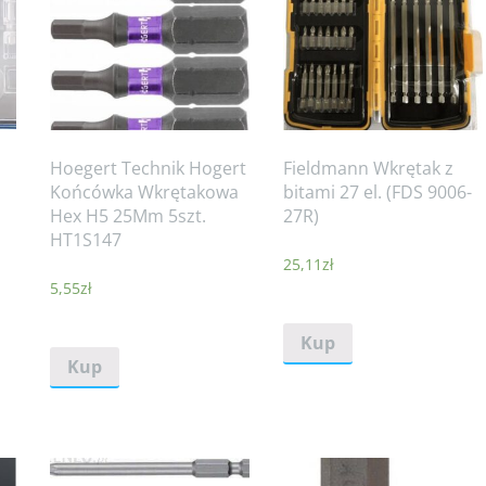
Hoegert Technik Hogert
Fieldmann Wkrętak z
Końcówka Wkrętakowa
bitami 27 el. (FDS 9006-
Hex H5 25Mm 5szt.
27R)
HT1S147
25,11
zł
5,55
zł
Kup
Kup