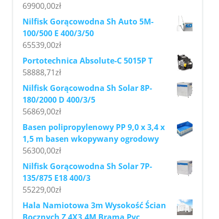
69900,00
zł
Nilfisk Gorącowodna Sh Auto 5M-
100/500 E 400/3/50
65539,00
zł
Portotechnica Absolute-C 5015P T
58888,71
zł
Nilfisk Gorącowodna Sh Solar 8P-
180/2000 D 400/3/5
56869,00
zł
Basen polipropylenowy PP 9,0 x 3,4 x
1,5 m basen wkopywany ogrodowy
56300,00
zł
Nilfisk Gorącowodna Sh Solar 7P-
135/875 E18 400/3
55229,00
zł
Hala Namiotowa 3m Wysokość Ścian
Bocznych Z 4X3,4M Bramą Pvc