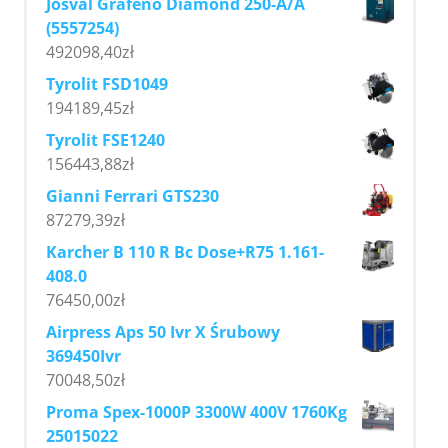
Josval Grafeno Diamond 250-A/A
(5557254)
492098,40
zł
Tyrolit FSD1049
194189,45
zł
Tyrolit FSE1240
156443,88
zł
Gianni Ferrari GTS230
87279,39
zł
Karcher B 110 R Bc Dose+R75 1.161-
408.0
76450,00
zł
Airpress Aps 50 Ivr X Śrubowy
369450Ivr
70048,50
zł
Proma Spex-1000P 3300W 400V 1760Kg
25015022