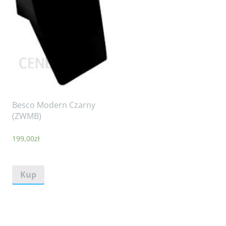
Besco Modern Czarny
(ZWMB)
199,00
zł
Kup