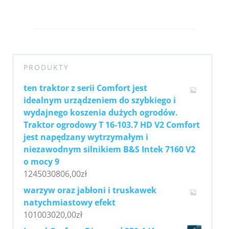
PRODUKTY
ten traktor z serii Comfort jest
idealnym urządzeniem do szybkiego i
wydajnego koszenia dużych ogrodów.
Traktor ogrodowy T 16-103.7 HD V2 Comfort
jest napędzany wytrzymałym i
niezawodnym silnikiem B&S Intek 7160 V2
o mocy 9
1245030806,00
zł
warzyw oraz jabłoni i truskawek
natychmiastowy efekt
101003020,00
zł