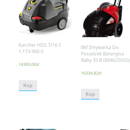
Karcher HDS 7/16 C
Bkf Zmywarka Do
1.173-900.0
Posadzek Bateryjna
Baby 35 B (804625655)
14300,00
zł
16334,82
zł
Kup
Kup