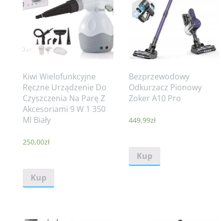
Kiwi Wielofunkcyjne
Bezprzewodowy
Ręczne Urządzenie Do
Odkurzacz Pionowy
Czyszczenia Na Parę Z
Zoker A10 Pro
Akcesoriami 9 W 1 350
Ml Biały
449,99
zł
250,00
zł
Kup
Kup