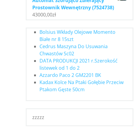
Automat Szorująco Zbierający
Prostownik Wewnętrzny (7524738)
43000,00
zł
Bolsius Wkłady Olejowe Momento
Białe nr 8 15szt
Cedrus Maszyna Do Usuwania
Chwastów Sc02
DATA PRODUKCJI 2021 r.Szerokość
listewek od 1 do 2
Azzardo Paco 2 GM2201 BK
Kadax Kolce Na Ptaki Gołębie Przeciw
Ptakom Gęste 50cm
zzzzz