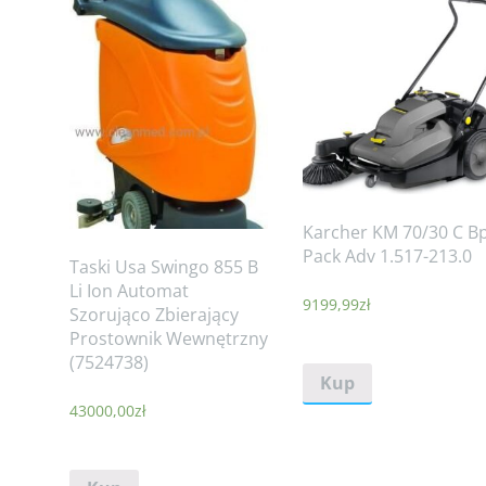
Karcher KM 70/30 C B
Pack Adv 1.517-213.0
Taski Usa Swingo 855 B
Li Ion Automat
9199,99
zł
Szorująco Zbierający
Prostownik Wewnętrzny
(7524738)
Kup
43000,00
zł