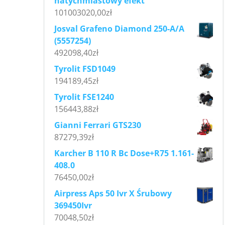
natychmiastowy efekt
101003020,00
zł
Josval Grafeno Diamond 250-A/A
(5557254)
492098,40
zł
Tyrolit FSD1049
194189,45
zł
Tyrolit FSE1240
156443,88
zł
Gianni Ferrari GTS230
87279,39
zł
Karcher B 110 R Bc Dose+R75 1.161-
408.0
76450,00
zł
Airpress Aps 50 Ivr X Śrubowy
369450Ivr
70048,50
zł