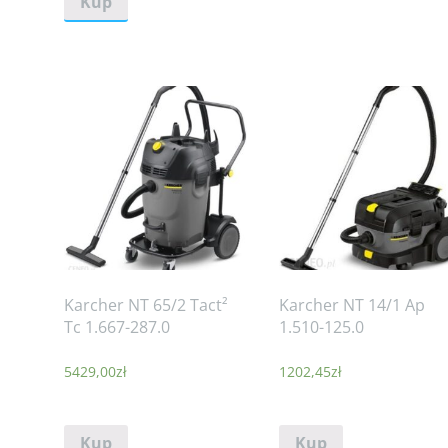
Kup
Karcher NT 65/2 Tact²
Karcher NT 14/1 Ap
Tc 1.667-287.0
1.510-125.0
5429,00
zł
1202,45
zł
Kup
Kup