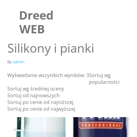
Skip
to
Dreed
content
WEB
Silikony i pianki
By
admin
Wyświetlanie wszystkich wyników: 3
Sortuj wg
popularności
Sortuj wg średniej oceny
Sortuj od najnowszych
Sortuj po cenie od najniższej
Sklep
Sortuj po cenie od najwyższej
Blog