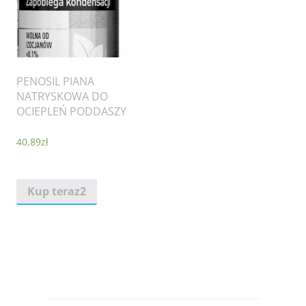
PENOSIL PIANA
NATRYSKOWA DO
OCIEPLEŃ PODDASZY
40,89
zł
Kup teraz2