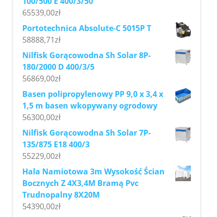
100/500 E 400/3/50
65539,00
zł
Portotechnica Absolute-C 5015P T
58888,71
zł
Nilfisk Gorącowodna Sh Solar 8P-
180/2000 D 400/3/5
56869,00
zł
Basen polipropylenowy PP 9,0 x 3,4 x
1,5 m basen wkopywany ogrodowy
56300,00
zł
Nilfisk Gorącowodna Sh Solar 7P-
135/875 E18 400/3
55229,00
zł
Hala Namiotowa 3m Wysokość Ścian
Bocznych Z 4X3,4M Bramą Pvc
Trudnopalny 8X20M
54390,00
zł