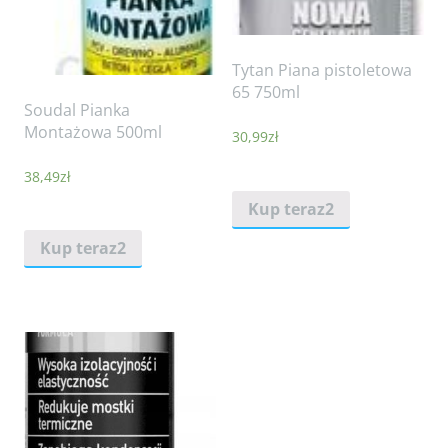
Tytan Piana pistoletowa
65 750ml
Soudal Pianka
Montażowa 500ml
30,99
zł
38,49
zł
Kup teraz2
Kup teraz2