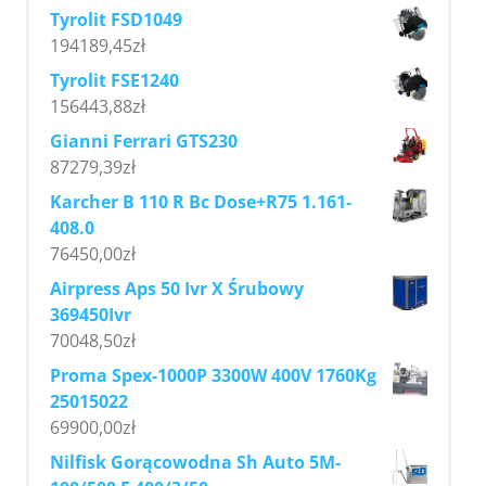
Tyrolit FSD1049
194189,45
zł
Tyrolit FSE1240
156443,88
zł
Gianni Ferrari GTS230
87279,39
zł
Karcher B 110 R Bc Dose+R75 1.161-
408.0
76450,00
zł
Airpress Aps 50 Ivr X Śrubowy
369450Ivr
70048,50
zł
Proma Spex-1000P 3300W 400V 1760Kg
25015022
69900,00
zł
Nilfisk Gorącowodna Sh Auto 5M-