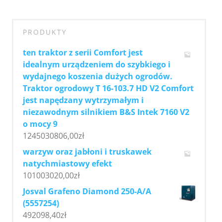
PRODUKTY
ten traktor z serii Comfort jest
idealnym urządzeniem do szybkiego i
wydajnego koszenia dużych ogrodów.
Traktor ogrodowy T 16-103.7 HD V2 Comfort
jest napędzany wytrzymałym i
niezawodnym silnikiem B&S Intek 7160 V2
o mocy 9
1245030806,00
zł
warzyw oraz jabłoni i truskawek
natychmiastowy efekt
101003020,00
zł
Josval Grafeno Diamond 250-A/A
(5557254)
492098,40
zł