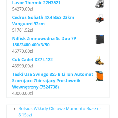
Lavor Thermic 22H3521
54279,00
zł
Cedrus Goliath 4X4 B&S 23km
Vanguard 92cm
51781,52
zł
Nilfisk Zimnowodna Sc Duo 7P-
180/2400 400/3/50
46779,00
zł
Cub Cadet XZ7 L122
43999,00
zł
Taski Usa Swingo 855 B Li Ion Automat
Szorująco Zbierający Prostownik
Wewnętrzny (7524738)
43000,00
zł
Bolsius Wkłady Olejowe Momento Białe nr
8 15szt