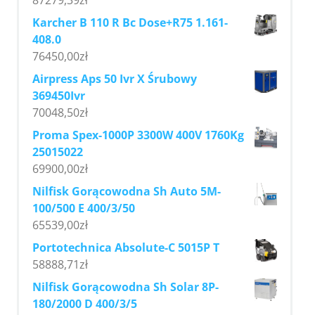
Karcher B 110 R Bc Dose+R75 1.161-
408.0
76450,00
zł
Airpress Aps 50 Ivr X Śrubowy
369450Ivr
70048,50
zł
Proma Spex-1000P 3300W 400V 1760Kg
25015022
69900,00
zł
Nilfisk Gorącowodna Sh Auto 5M-
100/500 E 400/3/50
65539,00
zł
Portotechnica Absolute-C 5015P T
58888,71
zł
Nilfisk Gorącowodna Sh Solar 8P-
180/2000 D 400/3/5