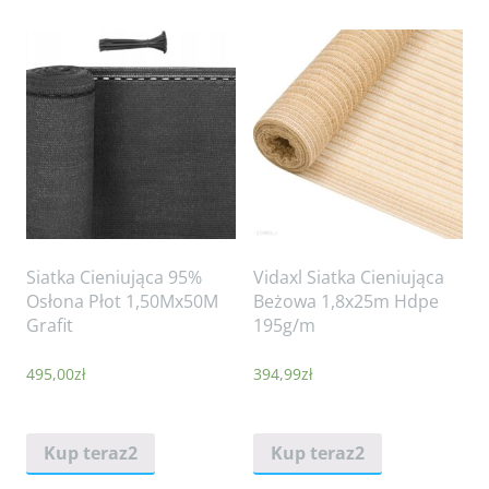
Siatka Cieniująca 95%
Vidaxl Siatka Cieniująca
Osłona Płot 1,50Mx50M
Beżowa 1,8x25m Hdpe
Grafit
195g/m
495,00
zł
394,99
zł
Kup teraz2
Kup teraz2