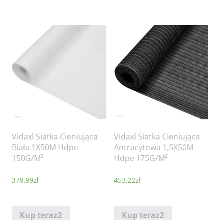
Vidaxl Siatka Cieniująca
Vidaxl Siatka Cieniująca
Biała 1X50M Hdpe
Antracytowa 1,5X50M
150G/M²
Hdpe 175G/M²
378,99
zł
453,22
zł
Kup teraz2
Kup teraz2