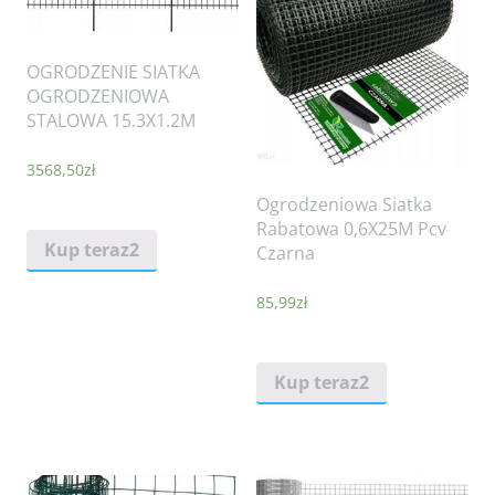
OGRODZENIE SIATKA
OGRODZENIOWA
STALOWA 15.3X1.2M
3568,50
zł
Ogrodzeniowa Siatka
Rabatowa 0,6X25M Pcv
Kup teraz2
Czarna
85,99
zł
Kup teraz2