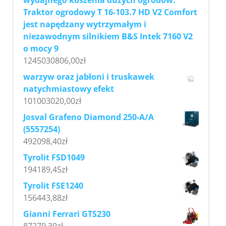
Traktor ogrodowy T 16-103.7 HD V2 Comfort
jest napędzany wytrzymałym i
niezawodnym silnikiem B&S Intek 7160 V2
o mocy 9
1245030806,00
zł
warzyw oraz jabłoni i truskawek
natychmiastowy efekt
101003020,00
zł
Josval Grafeno Diamond 250-A/A
(5557254)
492098,40
zł
Tyrolit FSD1049
194189,45
zł
Tyrolit FSE1240
156443,88
zł
Gianni Ferrari GTS230
87279,39
zł