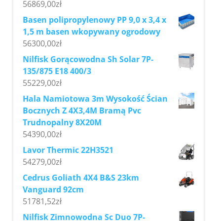
56869,00
zł
Basen polipropylenowy PP 9,0 x 3,4 x
1,5 m basen wkopywany ogrodowy
56300,00
zł
Nilfisk Gorącowodna Sh Solar 7P-
135/875 E18 400/3
55229,00
zł
Hala Namiotowa 3m Wysokość Ścian
Bocznych Z 4X3,4M Bramą Pvc
Trudnopalny 8X20M
54390,00
zł
Lavor Thermic 22H3521
54279,00
zł
Cedrus Goliath 4X4 B&S 23km
Vanguard 92cm
51781,52
zł
Nilfisk Zimnowodna Sc Duo 7P-