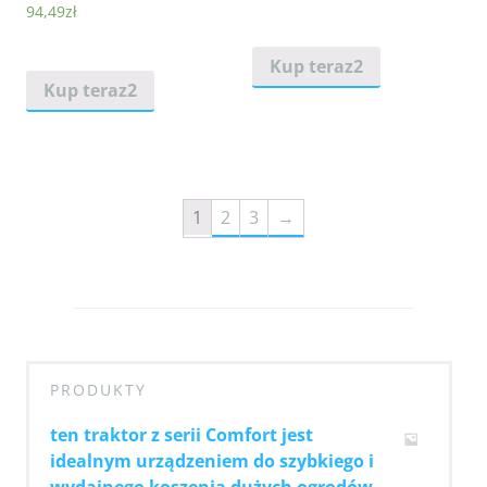
94,49
zł
Kup teraz2
Kup teraz2
1
2
3
→
PRODUKTY
ten traktor z serii Comfort jest
idealnym urządzeniem do szybkiego i
wydajnego koszenia dużych ogrodów.