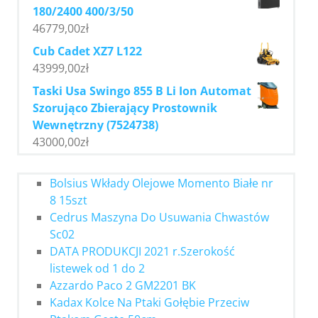
180/2400 400/3/50
46779,00
zł
Cub Cadet XZ7 L122
43999,00
zł
Taski Usa Swingo 855 B Li Ion Automat
Szorująco Zbierający Prostownik
Wewnętrzny (7524738)
43000,00
zł
Bolsius Wkłady Olejowe Momento Białe nr
8 15szt
Cedrus Maszyna Do Usuwania Chwastów
Sc02
DATA PRODUKCJI 2021 r.Szerokość
listewek od 1 do 2
Azzardo Paco 2 GM2201 BK
Kadax Kolce Na Ptaki Gołębie Przeciw