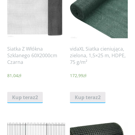
Siatka Z Włókna
vidaXL Siatka cieniująca,
Szklanego 60X2000cm
zielona, 1,5×25 m, HDPE,
Czarna
75 g/m²
81,04
zł
172,99
zł
Kup teraz2
Kup teraz2