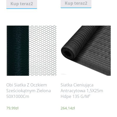
Kup teraz2
Kup teraz2
Obi Siatka Z Oczkiem
Siatka Cieniująca
Sześciokątnym Zielona
Antracytowa 1,5X25m
50X1000Cm
Hdpe 135 G/M²
79,99
zł
264,14
zł