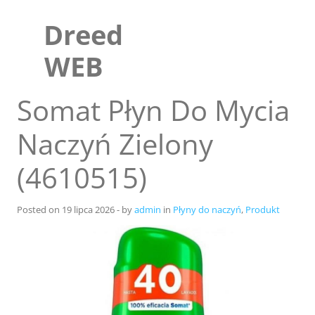
Skip
to
Dreed
content
WEB
Somat Płyn Do Mycia
Naczyń Zielony
(4610515)
Posted on
19 lipca 2026
-
by
admin
in
Płyny do naczyń
,
Produkt
Sklep
Blog