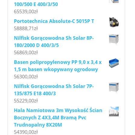
100/500 E 400/3/50
65539,00
zł
Portotechnica Absolute-C 5015P T
58888,71
zł
Nilfisk Gorącowodna Sh Solar 8P-
180/2000 D 400/3/5
56869,00
zł
Basen polipropylenowy PP 9,0 x 3,4 x
1,5 m basen wkopywany ogrodowy
56300,00
zł
Nilfisk Gorącowodna Sh Solar 7P-
135/875 E18 400/3
55229,00
zł
Hala Namiotowa 3m Wysokość Ścian
Bocznych Z 4X3,4M Bramą Pvc
Trudnopalny 8X20M
54390,00
zł