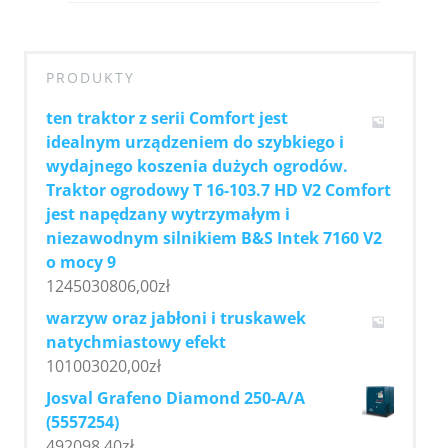
PRODUKTY
ten traktor z serii Comfort jest
idealnym urządzeniem do szybkiego i
wydajnego koszenia dużych ogrodów.
Traktor ogrodowy T 16-103.7 HD V2 Comfort
jest napędzany wytrzymałym i
niezawodnym silnikiem B&S Intek 7160 V2
o mocy 9
1245030806,00
zł
warzyw oraz jabłoni i truskawek
natychmiastowy efekt
101003020,00
zł
Josval Grafeno Diamond 250-A/A
(5557254)
492098,40
zł