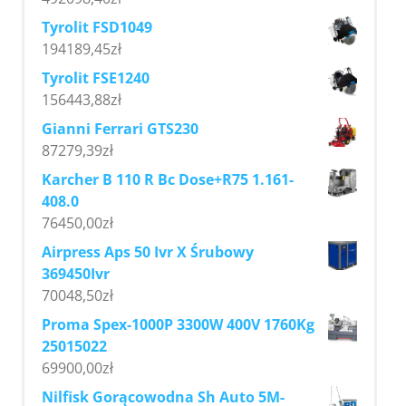
Tyrolit FSD1049
194189,45
zł
Tyrolit FSE1240
156443,88
zł
Gianni Ferrari GTS230
87279,39
zł
Karcher B 110 R Bc Dose+R75 1.161-
408.0
76450,00
zł
Airpress Aps 50 Ivr X Śrubowy
369450Ivr
70048,50
zł
Proma Spex-1000P 3300W 400V 1760Kg
25015022
69900,00
zł
Nilfisk Gorącowodna Sh Auto 5M-