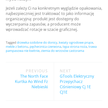
Jeżeli zależy Ci na konkretnym wyglądzie opakowania,
najbezpieczniej jest traktować to jako informację
organizacyjną: produkt jest dostępny do
wyczerpania zapasów, a producent może
wprowadzać rotacje w szacie graficznej.
Tagged
drzewka ozdobne do donicy
,
kwiaty ogrodowe pnące
,
meble z betonu
,
pęcherznica czerwona
,
tępa strona noża
,
trawa
pampasowa nie kwitnie
,
ziemia do wrzosów castorama
Post
PREVIOUS
NEXT
navigation
The North Face
GTools Elektryczny
Kurtka Ao Wind Fz
Przepychacz
Niebieski
Ciśnieniowy Cj 1E
CJ1E