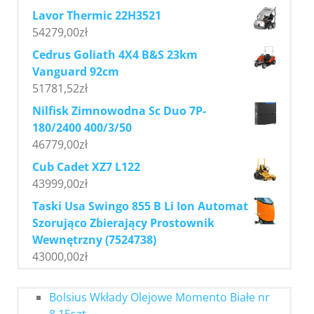
Lavor Thermic 22H3521
54279,00
zł
Cedrus Goliath 4X4 B&S 23km
Vanguard 92cm
51781,52
zł
Nilfisk Zimnowodna Sc Duo 7P-
180/2400 400/3/50
46779,00
zł
Cub Cadet XZ7 L122
43999,00
zł
Taski Usa Swingo 855 B Li Ion Automat
Szorująco Zbierający Prostownik
Wewnętrzny (7524738)
43000,00
zł
Bolsius Wkłady Olejowe Momento Białe nr