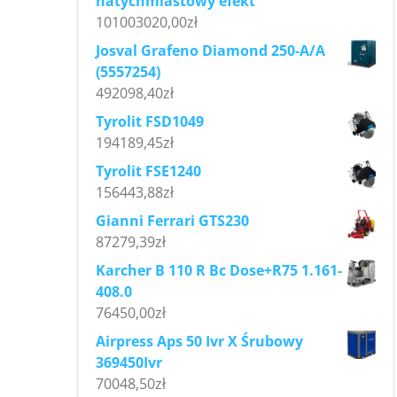
natychmiastowy efekt
101003020,00
zł
Josval Grafeno Diamond 250-A/A
(5557254)
492098,40
zł
Tyrolit FSD1049
194189,45
zł
Tyrolit FSE1240
156443,88
zł
Gianni Ferrari GTS230
87279,39
zł
Karcher B 110 R Bc Dose+R75 1.161-
408.0
76450,00
zł
Airpress Aps 50 Ivr X Śrubowy
369450Ivr
70048,50
zł