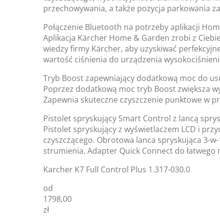
przechowywania, a także pozycja parkowania za
Połączenie Bluetooth na potrzeby aplikacji Ho
Aplikacja Kärcher Home & Garden zrobi z Ciebie 
wiedzy firmy Kärcher, aby uzyskiwać perfekcyjne
wartość ciśnienia do urządzenia wysokociśnien
Tryb Boost zapewniający dodatkową moc do us
Poprzez dodatkową moc tryb Boost zwiększa wyd
Zapewnia skuteczne czyszczenie punktowe w p
Pistolet spryskujący Smart Control z lancą sprys
Pistolet spryskujący z wyświetlaczem LCD i przy
czyszczącego. Obrotowa lanca spryskująca 3-w-1
strumienia. Adapter Quick Connect do łatwego
Karcher K7 Full Control Plus 1.317-030.0
od
1798,00
zł