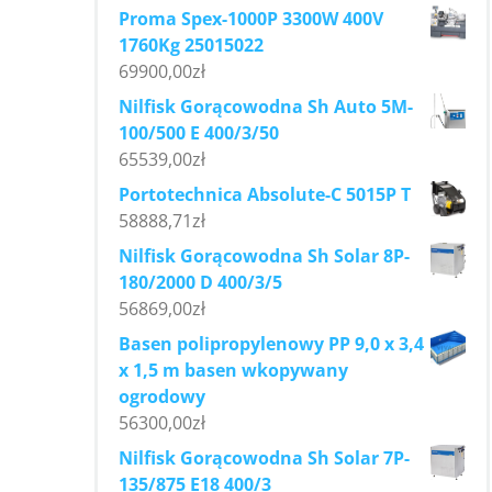
Proma Spex-1000P 3300W 400V
1760Kg 25015022
69900,00
zł
Nilfisk Gorącowodna Sh Auto 5M-
100/500 E 400/3/50
65539,00
zł
Portotechnica Absolute-C 5015P T
58888,71
zł
Nilfisk Gorącowodna Sh Solar 8P-
180/2000 D 400/3/5
56869,00
zł
Basen polipropylenowy PP 9,0 x 3,4
x 1,5 m basen wkopywany
ogrodowy
56300,00
zł
Nilfisk Gorącowodna Sh Solar 7P-
135/875 E18 400/3