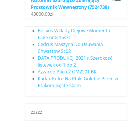
Automat Szorująco Zbierający
Prostownik Wewnętrzny (7524738)
43000,00
zł
Bolsius Wkłady Olejowe Momento
Białe nr 8 15szt
Cedrus Maszyna Do Usuwania
Chwastów Sc02
DATA PRODUKCJI 2021 r.Szerokość
listewek od 1 do 2
Azzardo Paco 2 GM2201 BK
Kadax Kolce Na Ptaki Gołębie Przeciw
Ptakom Gęste 50cm
zzzzz