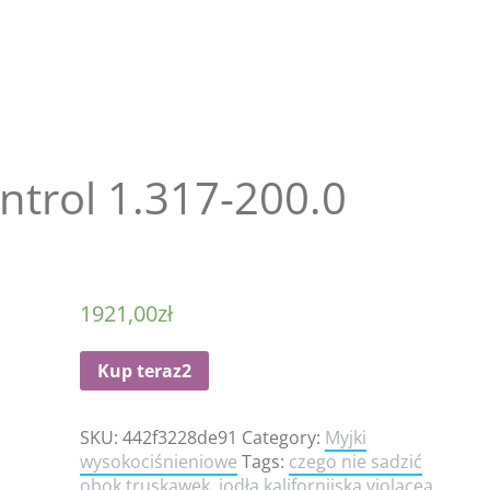
ntrol 1.317-200.0
1921,00
zł
Kup teraz2
SKU:
442f3228de91
Category:
Myjki
wysokociśnieniowe
Tags:
czego nie sadzić
obok truskawek
,
jodła kalifornijska violacea
,