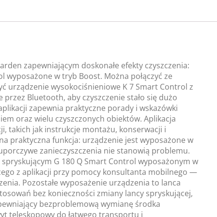
arden zapewniającym doskonałe efekty czyszczenia:
ol wyposażone w tryb Boost. Można połączyć ze
ć urządzenie wysokociśnieniowe K 7 Smart Control z
przez Bluetooth, aby czyszczenie stało się dużo
 aplikacji zapewnia praktyczne porady i wskazówki
niem oraz wielu czyszczonych obiektów. Aplikacja
, takich jak instrukcje montażu, konserwacji i
lejna praktyczna funkcja: urządzenie jest wyposażone w
uporczywe zanieczyszczenia nie stanowią problemu.
ie spryskującym G 180 Q Smart Control wyposażonym w
ącego z aplikacji przy pomocy konsultanta mobilnego —
zenia. Pozostałe wyposażenie urządzenia to lanca
stosowań bez konieczności zmiany lancy spryskującej,
zapewniający bezproblemową wymianę środka
yt teleskopowy do łatwego transportu i