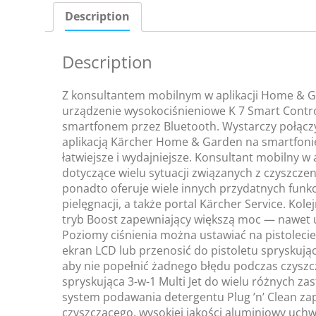
Description
Description
Z konsultantem mobilnym w aplikacji Home & G
urządzenie wysokociśnieniowe K 7 Smart Contr
smartfonem przez Bluetooth. Wystarczy połączy
aplikacją Kärcher Home & Garden na smartfonie 
łatwiejsze i wydajniejsze. Konsultant mobilny w
dotyczące wielu sytuacji związanych z czyszcze
ponadto oferuje wiele innych przydatnych funkcji
pielęgnacji, a także portal Kärcher Service. Ko
tryb Boost zapewniający większą moc — nawet 
Poziomy ciśnienia można ustawiać na pistolec
ekran LCD lub przenosić do pistoletu spryskuj
aby nie popełnić żadnego błędu podczas czyszc
spryskująca 3-w-1 Multi Jet do wielu różnych za
system podawania detergentu Plug ’n’ Clean 
czyszczącego, wysokiej jakości aluminiowy uchw