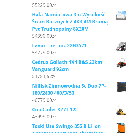
55229,00
zł
Hala Namiotowa 3m Wysokość
Ścian Bocznych Z 4X3,4M Bramą
Pvc Trudnopalny 8X20M
54390,00
zł
Lavor Thermic 22H3521
54279,00
zł
Cedrus Goliath 4X4 B&S 23km
Vanguard 92cm
51781,52
zł
Nilfisk Zimnowodna Sc Duo 7P-
180/2400 400/3/50
46779,00
zł
Cub Cadet XZ7 L122
43999,00
zł
Taski Usa Swingo 855 B Li Ion