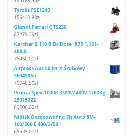
194189,45
zł
Tyrolit FSE1240
156443,88
zł
Gianni Ferrari GTS230
87279,39
zł
Karcher B 110 R Bc Dose+R75 1.161-
408.0
76450,00
zł
Airpress Aps 50 Ivr X Śrubowy
369450Ivr
70048,50
zł
Proma Spex-1000P 3300W 400V 1760Kg
25015022
69900,00
zł
Nilfisk Gorącowodna Sh Auto 5M-
100/500 E 400/3/50
65539,00
zł