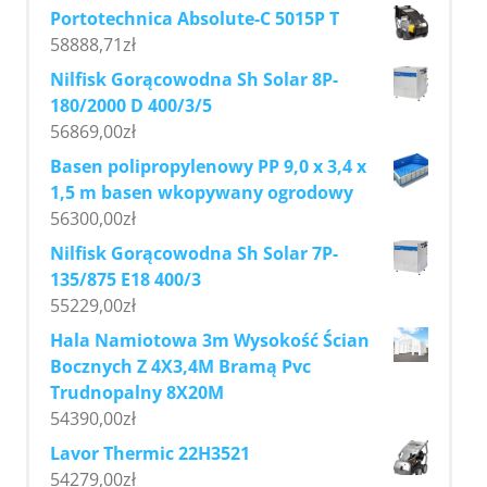
Portotechnica Absolute-C 5015P T
58888,71
zł
Nilfisk Gorącowodna Sh Solar 8P-
180/2000 D 400/3/5
56869,00
zł
Basen polipropylenowy PP 9,0 x 3,4 x
1,5 m basen wkopywany ogrodowy
56300,00
zł
Nilfisk Gorącowodna Sh Solar 7P-
135/875 E18 400/3
55229,00
zł
Hala Namiotowa 3m Wysokość Ścian
Bocznych Z 4X3,4M Bramą Pvc
Trudnopalny 8X20M
54390,00
zł
Lavor Thermic 22H3521
54279,00
zł