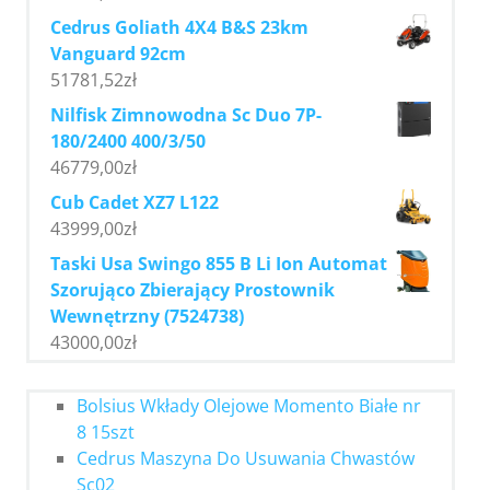
Cedrus Goliath 4X4 B&S 23km
Vanguard 92cm
51781,52
zł
Nilfisk Zimnowodna Sc Duo 7P-
180/2400 400/3/50
46779,00
zł
Cub Cadet XZ7 L122
43999,00
zł
Taski Usa Swingo 855 B Li Ion Automat
Szorująco Zbierający Prostownik
Wewnętrzny (7524738)
43000,00
zł
Bolsius Wkłady Olejowe Momento Białe nr
8 15szt
Cedrus Maszyna Do Usuwania Chwastów
Sc02