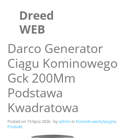
Skip
to
Dreed
content
WEB
Darco Generator
Ciągu Kominowego
Gck 200Mm
Podstawa
Kwadratowa
Sklep
Blog
Posted on
15 lipca 2026
-
by
admin
in
Kominki wentylacyjne
,
Produkt