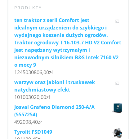
PRODUKTY
ten traktor z serii Comfort jest
idealnym urządzeniem do szybkiego i
wydajnego koszenia dużych ogrodów.
Traktor ogrodowy T 16-103.7 HD V2 Comfort
jest napędzany wytrzymałym i
niezawodnym silnikiem B&S Intek 7160 V2
o mocy 9
1245030806,00
zł
warzyw oraz jabłoni i truskawek
natychmiastowy efekt
101003020,00
zł
Josval Grafeno Diamond 250-A/A
(5557254)
492098,40
zł
Tyrolit FSD1049