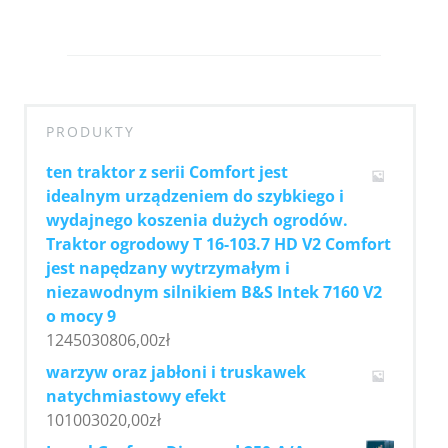
PRODUKTY
ten traktor z serii Comfort jest
idealnym urządzeniem do szybkiego i
wydajnego koszenia dużych ogrodów.
Traktor ogrodowy T 16-103.7 HD V2 Comfort
jest napędzany wytrzymałym i
niezawodnym silnikiem B&S Intek 7160 V2
o mocy 9
1245030806,00
zł
warzyw oraz jabłoni i truskawek
natychmiastowy efekt
101003020,00
zł