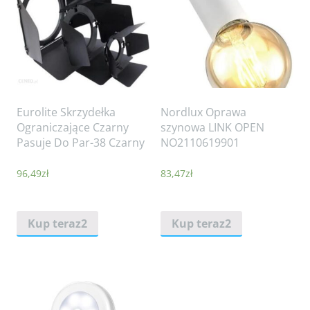
Eurolite Skrzydełka
Nordlux Oprawa
Ograniczające Czarny
szynowa LINK OPEN
Pasuje Do Par-38 Czarny
NO2110619901
96,49
zł
83,47
zł
Kup teraz2
Kup teraz2