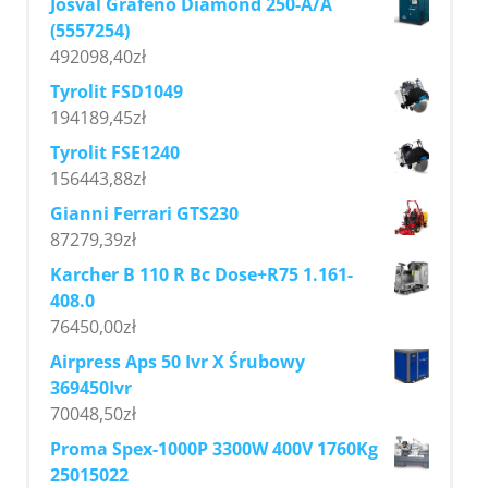
Josval Grafeno Diamond 250-A/A
(5557254)
492098,40
zł
Tyrolit FSD1049
194189,45
zł
Tyrolit FSE1240
156443,88
zł
Gianni Ferrari GTS230
87279,39
zł
Karcher B 110 R Bc Dose+R75 1.161-
408.0
76450,00
zł
Airpress Aps 50 Ivr X Śrubowy
369450Ivr
70048,50
zł
Proma Spex-1000P 3300W 400V 1760Kg
25015022