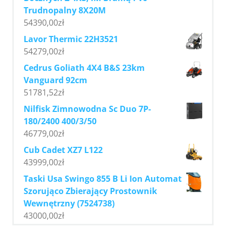
Trudnopalny 8X20M
54390,00
zł
Lavor Thermic 22H3521
54279,00
zł
Cedrus Goliath 4X4 B&S 23km
Vanguard 92cm
51781,52
zł
Nilfisk Zimnowodna Sc Duo 7P-
180/2400 400/3/50
46779,00
zł
Cub Cadet XZ7 L122
43999,00
zł
Taski Usa Swingo 855 B Li Ion Automat
Szorująco Zbierający Prostownik
Wewnętrzny (7524738)
43000,00
zł