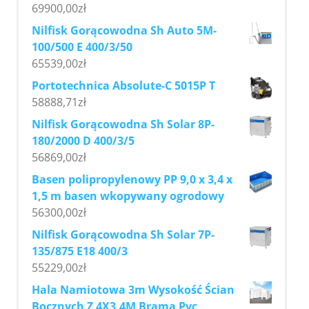
69900,00
zł
Nilfisk Gorącowodna Sh Auto 5M-
100/500 E 400/3/50
65539,00
zł
Portotechnica Absolute-C 5015P T
58888,71
zł
Nilfisk Gorącowodna Sh Solar 8P-
180/2000 D 400/3/5
56869,00
zł
Basen polipropylenowy PP 9,0 x 3,4 x
1,5 m basen wkopywany ogrodowy
56300,00
zł
Nilfisk Gorącowodna Sh Solar 7P-
135/875 E18 400/3
55229,00
zł
Hala Namiotowa 3m Wysokość Ścian
Bocznych Z 4X3,4M Bramą Pvc