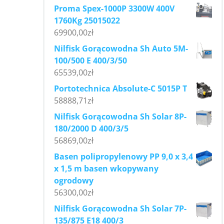
Proma Spex-1000P 3300W 400V
1760Kg 25015022
69900,00
zł
Nilfisk Gorącowodna Sh Auto 5M-
100/500 E 400/3/50
65539,00
zł
Portotechnica Absolute-C 5015P T
58888,71
zł
Nilfisk Gorącowodna Sh Solar 8P-
180/2000 D 400/3/5
56869,00
zł
Basen polipropylenowy PP 9,0 x 3,4
x 1,5 m basen wkopywany
ogrodowy
56300,00
zł
Nilfisk Gorącowodna Sh Solar 7P-
135/875 E18 400/3