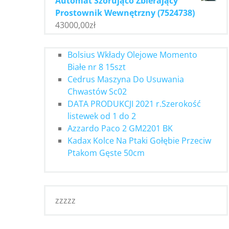
Automat Szorująco Zbierający
Prostownik Wewnętrzny (7524738)
43000,00
zł
Bolsius Wkłady Olejowe Momento
Białe nr 8 15szt
Cedrus Maszyna Do Usuwania
Chwastów Sc02
DATA PRODUKCJI 2021 r.Szerokość
listewek od 1 do 2
Azzardo Paco 2 GM2201 BK
Kadax Kolce Na Ptaki Gołębie Przeciw
Ptakom Gęste 50cm
zzzzz