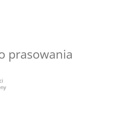
do prasowania
ci
eny