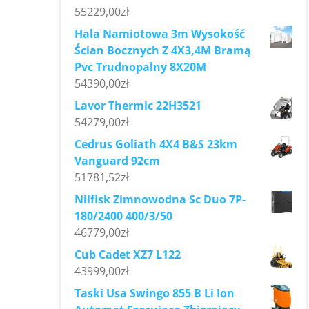
55229,00
zł
Hala Namiotowa 3m Wysokość
Ścian Bocznych Z 4X3,4M Bramą
Pvc Trudnopalny 8X20M
54390,00
zł
Lavor Thermic 22H3521
54279,00
zł
Cedrus Goliath 4X4 B&S 23km
Vanguard 92cm
51781,52
zł
Nilfisk Zimnowodna Sc Duo 7P-
180/2400 400/3/50
46779,00
zł
Cub Cadet XZ7 L122
43999,00
zł
Taski Usa Swingo 855 B Li Ion