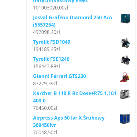
natychmiastowy efekt
101003020,00
zł
Josval Grafeno Diamond 250-A/A
(5557254)
492098,40
zł
Tyrolit FSD1049
194189,45
zł
Tyrolit FSE1240
156443,88
zł
Gianni Ferrari GTS230
87279,39
zł
Karcher B 110 R Bc Dose+R75 1.161-
408.0
76450,00
zł
Airpress Aps 50 Ivr X Śrubowy
369450Ivr
70048,50
zł