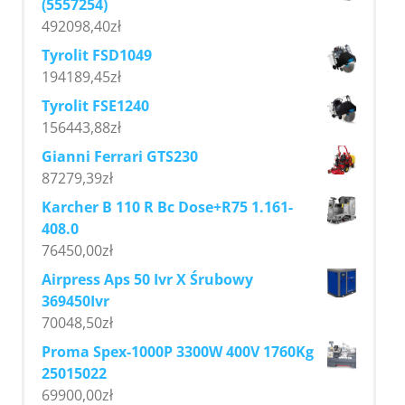
(5557254)
492098,40
zł
Tyrolit FSD1049
194189,45
zł
Tyrolit FSE1240
156443,88
zł
Gianni Ferrari GTS230
87279,39
zł
Karcher B 110 R Bc Dose+R75 1.161-
408.0
76450,00
zł
Airpress Aps 50 Ivr X Śrubowy
369450Ivr
70048,50
zł
Proma Spex-1000P 3300W 400V 1760Kg
25015022
69900,00
zł