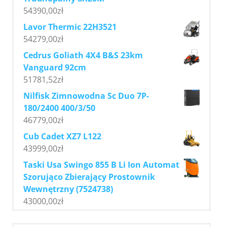
54390,00
zł
Lavor Thermic 22H3521
54279,00
zł
Cedrus Goliath 4X4 B&S 23km
Vanguard 92cm
51781,52
zł
Nilfisk Zimnowodna Sc Duo 7P-
180/2400 400/3/50
46779,00
zł
Cub Cadet XZ7 L122
43999,00
zł
Taski Usa Swingo 855 B Li Ion Automat
Szorująco Zbierający Prostownik
Wewnętrzny (7524738)
43000,00
zł