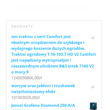
PRODUKTY
ten traktor z serii Comfort jest
idealnym urządzeniem do szybkiego i
wydajnego koszenia dużych ogrodów.
Traktor ogrodowy T 16-103.7 HD V2 Comfort
jest napędzany wytrzymałym i
niezawodnym silnikiem B&S Intek 7160 V2
o mocy 9
1245030806,00
zł
warzyw oraz jabłoni i truskawek
natychmiastowy efekt
101003020,00
zł
Josval Grafeno Diamond 250-A/A