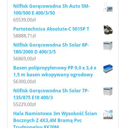
Nilfisk Gorącowodna Sh Auto 5M-
100/500 E 400/3/50
65539,00
zł
Portotechnica Absolute-C 5015P T
58888,71
zł
Nilfisk Gorącowodna Sh Solar 8P-
180/2000 D 400/3/5
56869,00
zł
Basen polipropylenowy PP 9,0 x 3,4 x
1,5 m basen wkopywany ogrodowy
56300,00
zł
Nilfisk Gorącowodna Sh Solar 7P-
135/875 E18 400/3
55229,00
zł
Hala Namiotowa 3m Wysokość Ścian
Bocznych Z 4X3,4M Bramą Pvc
Trudnopalny 8X20M