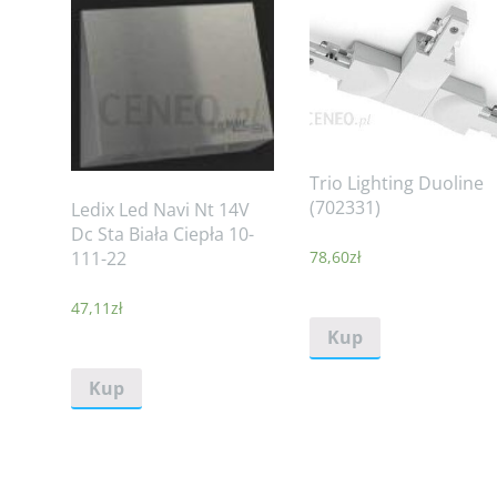
Trio Lighting Duoline
(702331)
Ledix Led Navi Nt 14V
Dc Sta Biała Ciepła 10-
111-22
78,60
zł
47,11
zł
Kup
Kup