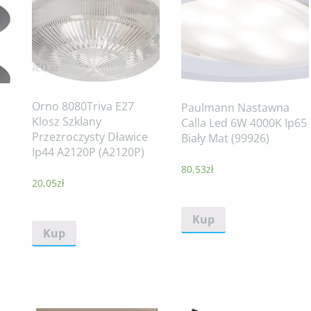
Orno 8080Triva E27
Paulmann Nastawna
Klosz Szklany
Calla Led 6W 4000K Ip65
Przezroczysty Dławice
Biały Mat (99926)
Ip44 A2120P (A2120P)
80,53
zł
20,05
zł
Kup
Kup