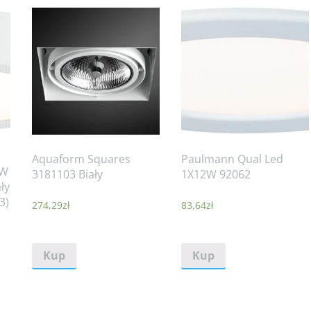
Aquaform Squares
Paulmann Qual Led
3W
3181103 Biały
1X12W 92062
ły
3)
274,29
zł
83,64
zł
Kup
Kup