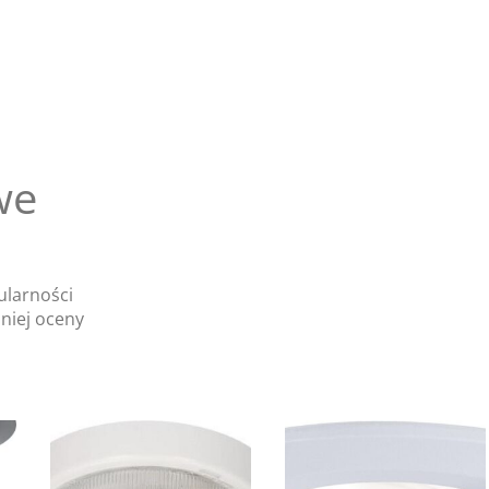
we
ularności
niej oceny