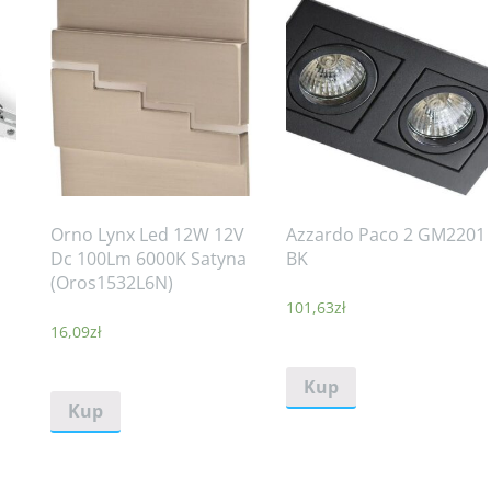
Orno Lynx Led 12W 12V
Azzardo Paco 2 GM2201
Dc 100Lm 6000K Satyna
BK
(Oros1532L6N)
101,63
zł
16,09
zł
Kup
Kup