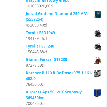
natychmiastowy efekt
101003020,00
zł
Josval Grafeno Diamond 250-A/A
(5557254)
492098,40
zł
Tyrolit FSD1049
194189,45
zł
Tyrolit FSE1240
156443,88
zł
Gianni Ferrari GTS230
87279,39
zł
Karcher B 110 R Bc Dose+R75 1.161-
408.0
76450,00
zł
Airpress Aps 50 Ivr X Śrubowy
369450Ivr
70048,50
zł