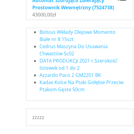
Automat Szorująco Zbierający
Prostownik Wewnętrzny (7524738)
43000,00
zł
Bolsius Wkłady Olejowe Momento
Białe nr 8 15szt
Cedrus Maszyna Do Usuwania
Chwastów Sc02
DATA PRODUKCJI 2021 r.Szerokość
listewek od 1 do 2
Azzardo Paco 2 GM2201 BK
Kadax Kolce Na Ptaki Gołębie Przeciw
Ptakom Gęste 50cm
zzzzz