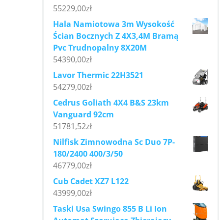
55229,00
zł
Hala Namiotowa 3m Wysokość
Ścian Bocznych Z 4X3,4M Bramą
Pvc Trudnopalny 8X20M
54390,00
zł
Lavor Thermic 22H3521
54279,00
zł
Cedrus Goliath 4X4 B&S 23km
Vanguard 92cm
51781,52
zł
Nilfisk Zimnowodna Sc Duo 7P-
180/2400 400/3/50
46779,00
zł
Cub Cadet XZ7 L122
43999,00
zł
Taski Usa Swingo 855 B Li Ion