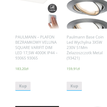
PAULMANN – PLAFON
Paulmann Base Coin
BEZRAMKOWY VELUNA
Led Wychylna 3X5W
SQUARE VARIFIT DIM
230V 51Mm
LED 17,5W 4000K IP44 –
Żelazoszczotk Metal
93065 93065
(93421)
183,20
zł
159,91
zł
Kup
Kup