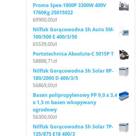
Proma Spex-1000P 3300W 400V
1760Kg 25015022
69900,00
zł
Nilfisk Gorącowodna Sh Auto 5M-
100/500 E 400/3/50
65539,00
zł
Portotechnica Absolute-C 5015P T
58888,71
zł
Nilfisk Gorącowodna Sh Solar 8P-
180/2000 D 400/3/5
56869,00
zł
Basen polipropylenowy PP 9,0 x 3,4
x 1,5 m basen wkopywany
ogrodowy
56300,00
zł
Nilfisk Gorącowodna Sh Solar 7P-
135/875 E18 400/3