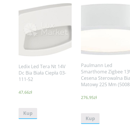
Paulmann Led
Ledix Led Tera Nt 14V
Smarthome Zigbee 1
Dc Bia Biała Ciepła 03-
Cesena Sterowalna Bia
111-52
Matowy 225 Mm (5008
47,66
zł
276,95
zł
Kup
Kup