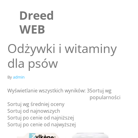
Skip
to
Dreed
content
WEB
Odżywki i witaminy
dla psów
By
admin
Wyświetlanie wszystkich wyników: 3
Sortuj wg
popularności
Sortuj wg średniej oceny
Sklep
Sortuj od najnowszych
Blog
Sortuj po cenie od najniższej
Sortuj po cenie od najwyższej