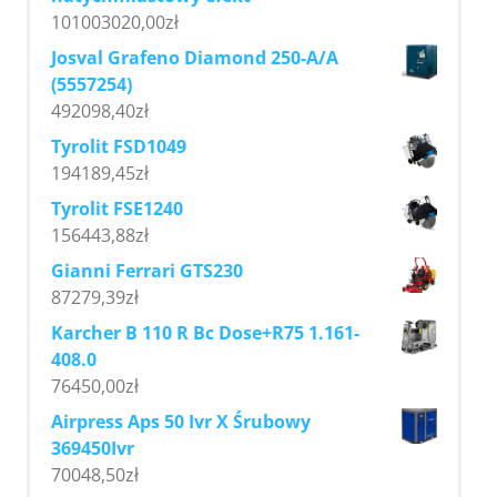
101003020,00
zł
Josval Grafeno Diamond 250-A/A
(5557254)
492098,40
zł
Tyrolit FSD1049
194189,45
zł
Tyrolit FSE1240
156443,88
zł
Gianni Ferrari GTS230
87279,39
zł
Karcher B 110 R Bc Dose+R75 1.161-
408.0
76450,00
zł
Airpress Aps 50 Ivr X Śrubowy
369450Ivr
70048,50
zł