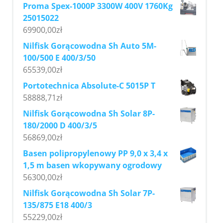
Proma Spex-1000P 3300W 400V 1760Kg
25015022
69900,00
zł
Nilfisk Gorącowodna Sh Auto 5M-
100/500 E 400/3/50
65539,00
zł
Portotechnica Absolute-C 5015P T
58888,71
zł
Nilfisk Gorącowodna Sh Solar 8P-
180/2000 D 400/3/5
56869,00
zł
Basen polipropylenowy PP 9,0 x 3,4 x
1,5 m basen wkopywany ogrodowy
56300,00
zł
Nilfisk Gorącowodna Sh Solar 7P-
135/875 E18 400/3
55229,00
zł