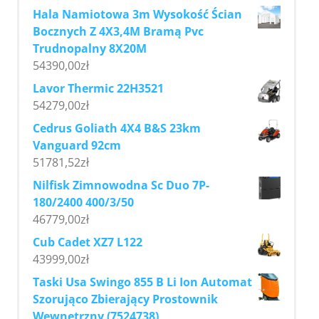
Hala Namiotowa 3m Wysokość Ścian
Bocznych Z 4X3,4M Bramą Pvc
Trudnopalny 8X20M
54390,00
zł
Lavor Thermic 22H3521
54279,00
zł
Cedrus Goliath 4X4 B&S 23km
Vanguard 92cm
51781,52
zł
Nilfisk Zimnowodna Sc Duo 7P-
180/2400 400/3/50
46779,00
zł
Cub Cadet XZ7 L122
43999,00
zł
Taski Usa Swingo 855 B Li Ion Automat
Szorująco Zbierający Prostownik
Wewnętrzny (7524738)