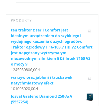
PRODUKTY
ten traktor z serii Comfort jest
idealnym urządzeniem do szybkiego i
wydajnego koszenia dużych ogrodów.
Traktor ogrodowy T 16-103.7 HD V2 Comfort
jest napędzany wytrzymałym i
niezawodnym silnikiem B&S Intek 7160 V2
o mocy 9
1245030806,00
zł
warzyw oraz jabłoni i truskawek
natychmiastowy efekt
101003020,00
zł
Josval Grafeno Diamond 250-A/A
(5557254)