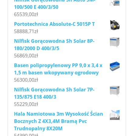
100/500 E 400/3/50
65539,00
zł
Portotechnica Absolute-C 5015P T
58888,71
zł
Nilfisk Gorącowodna Sh Solar 8P-
180/2000 D 400/3/5
56869,00
zł
Basen polipropylenowy PP 9,0 x 3,4 x
1,5 m basen wkopywany ogrodowy
56300,00
zł
Nilfisk Gorącowodna Sh Solar 7P-
135/875 E18 400/3
55229,00
zł
Hala Namiotowa 3m Wysokość Ścian
Bocznych Z 4X3,4M Bramą Pvc
Trudnopalny 8X20M
54390,00
zł