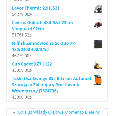
Lavor Thermic 22H3521
54279,00
zł
Cedrus Goliath 4X4 B&S 23km
Vanguard 92cm
51781,52
zł
Nilfisk Zimnowodna Sc Duo 7P-
180/2400 400/3/50
46779,00
zł
Cub Cadet XZ7 L122
43999,00
zł
Taski Usa Swingo 855 B Li Ion Automat
Szorująco Zbierający Prostownik
Wewnętrzny (7524738)
43000,00
zł
Bolsius Wkłady Olejowe Momento Białe nr