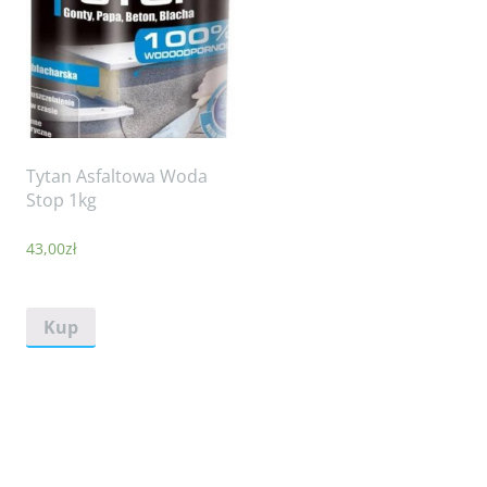
Tytan Asfaltowa Woda
Stop 1kg
43,00
zł
Kup