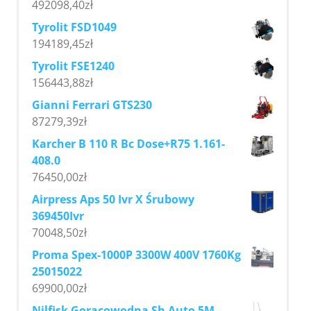
492098,40
zł
Tyrolit FSD1049
194189,45
zł
Tyrolit FSE1240
156443,88
zł
Gianni Ferrari GTS230
87279,39
zł
Karcher B 110 R Bc Dose+R75 1.161-
408.0
76450,00
zł
Airpress Aps 50 Ivr X Śrubowy
369450Ivr
70048,50
zł
Proma Spex-1000P 3300W 400V 1760Kg
25015022
69900,00
zł
Nilfisk Gorącowodna Sh Auto 5M-