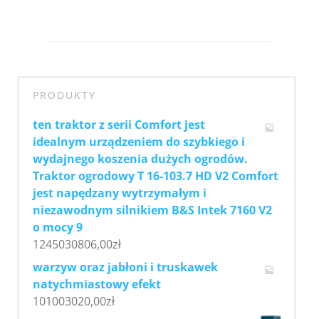
PRODUKTY
ten traktor z serii Comfort jest
idealnym urządzeniem do szybkiego i
wydajnego koszenia dużych ogrodów.
Traktor ogrodowy T 16-103.7 HD V2 Comfort
jest napędzany wytrzymałym i
niezawodnym silnikiem B&S Intek 7160 V2
o mocy 9
1245030806,00
zł
warzyw oraz jabłoni i truskawek
natychmiastowy efekt
101003020,00
zł