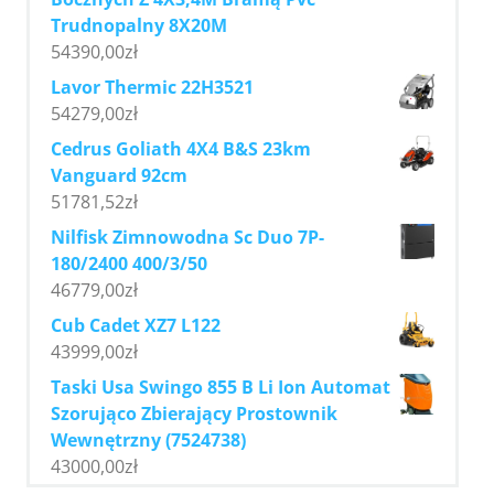
Trudnopalny 8X20M
54390,00
zł
Lavor Thermic 22H3521
54279,00
zł
Cedrus Goliath 4X4 B&S 23km
Vanguard 92cm
51781,52
zł
Nilfisk Zimnowodna Sc Duo 7P-
180/2400 400/3/50
46779,00
zł
Cub Cadet XZ7 L122
43999,00
zł
Taski Usa Swingo 855 B Li Ion Automat
Szorująco Zbierający Prostownik
Wewnętrzny (7524738)
43000,00
zł