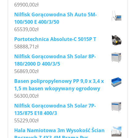
69900,00
zł
Nilfisk Gorącowodna Sh Auto 5M-
100/500 E 400/3/50
65539,00
zł
Portotechnica Absolute-C 5015P T
58888,71
zł
Nilfisk Gorącowodna Sh Solar 8P-
180/2000 D 400/3/5
56869,00
zł
Basen polipropylenowy PP 9,0 x 3,4 x
1,5 m basen wkopywany ogrodowy
56300,00
zł
Nilfisk Gorącowodna Sh Solar 7P-
135/875 E18 400/3
55229,00
zł
Hala Namiotowa 3m Wysokość Ścian
Bocznych Z 4X3,4M Bramą Pvc