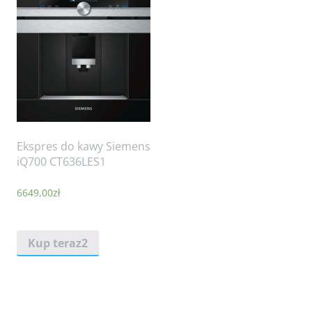
Ekspres do kawy Siemens
iQ700 CT636LES1
6649,00
zł
Kup teraz2