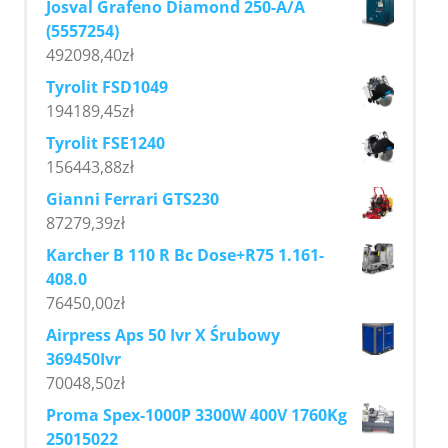
Josval Grafeno Diamond 250-A/A
(5557254)
492098,40
zł
Tyrolit FSD1049
194189,45
zł
Tyrolit FSE1240
156443,88
zł
Gianni Ferrari GTS230
87279,39
zł
Karcher B 110 R Bc Dose+R75 1.161-
408.0
76450,00
zł
Airpress Aps 50 Ivr X Śrubowy
369450Ivr
70048,50
zł
Proma Spex-1000P 3300W 400V 1760Kg
25015022