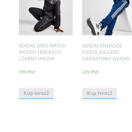
ADIDAS DRES MATCH
ADIDAS ENERGIZE
WOVEN TRACKSUIT
FLEECE JOGGERS
CZARNY HF6339
GRANATOWY GV2545
399,99
zł
229,99
zł
Kup teraz2
Kup teraz2