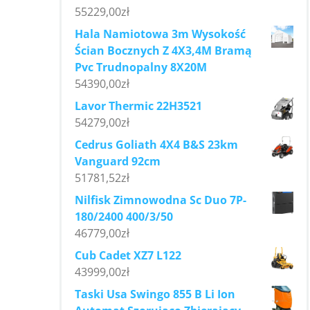
55229,00
zł
Hala Namiotowa 3m Wysokość
Ścian Bocznych Z 4X3,4M Bramą
Pvc Trudnopalny 8X20M
54390,00
zł
Lavor Thermic 22H3521
54279,00
zł
Cedrus Goliath 4X4 B&S 23km
Vanguard 92cm
51781,52
zł
Nilfisk Zimnowodna Sc Duo 7P-
180/2400 400/3/50
46779,00
zł
Cub Cadet XZ7 L122
43999,00
zł
Taski Usa Swingo 855 B Li Ion