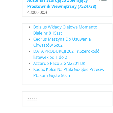
Automat Szorująco Zbierający
Prostownik Wewnętrzny (7524738)
43000,00
zł
Bolsius Wkłady Olejowe Momento
Białe nr 8 15szt
Cedrus Maszyna Do Usuwania
Chwastów Sc02
DATA PRODUKCJI 2021 r.Szerokość
listewek od 1 do 2
Azzardo Paco 2 GM2201 BK
Kadax Kolce Na Ptaki Gołębie Przeciw
Ptakom Gęste 50cm
zzzzz