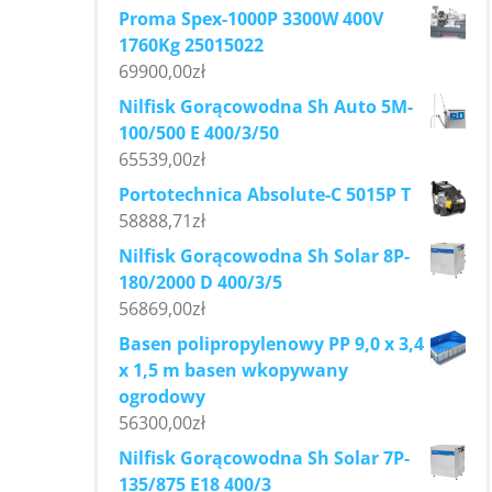
Proma Spex-1000P 3300W 400V
1760Kg 25015022
69900,00
zł
Nilfisk Gorącowodna Sh Auto 5M-
100/500 E 400/3/50
65539,00
zł
Portotechnica Absolute-C 5015P T
58888,71
zł
Nilfisk Gorącowodna Sh Solar 8P-
180/2000 D 400/3/5
56869,00
zł
Basen polipropylenowy PP 9,0 x 3,4
x 1,5 m basen wkopywany
ogrodowy
56300,00
zł
Nilfisk Gorącowodna Sh Solar 7P-
135/875 E18 400/3