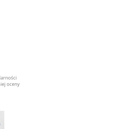
larności
iej oceny