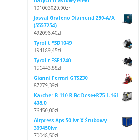
natychmiastowy efekt
101003020,00
zł
Josval Grafeno Diamond 250-A/A
(5557254)
492098,40
zł
Tyrolit FSD1049
194189,45
zł
Tyrolit FSE1240
156443,88
zł
Gianni Ferrari GTS230
87279,39
zł
Karcher B 110 R Bc Dose+R75 1.161-
408.0
76450,00
zł
Airpress Aps 50 Ivr X Śrubowy
369450Ivr
70048,50
zł